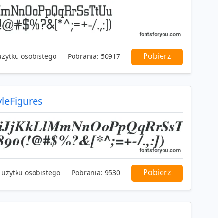
Pobierz
użytku osobistego
Pobrania:
50917
yleFigures
Pobierz
 użytku osobistego
Pobrania:
9530