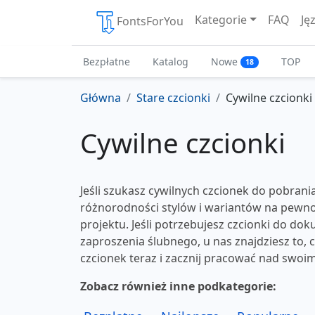
Kategorie
FAQ
Ję
FontsForYou
Bezpłatne
Katalog
Nowe
TOP
18
Główna
Stare czcionki
Cywilne czcionki
Cywilne czcionki
Jeśli szukasz cywilnych czcionek do pobrania
różnorodności stylów i wariantów na pewno
projektu. Jeśli potrzebujesz czcionki do d
zaproszenia ślubnego, u nas znajdziesz to, 
czcionek teraz i zacznij pracować nad swo
Zobacz również inne podkategorie: