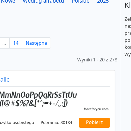
Nowe
Według alfabetu
Polskie
2025
Kl
Ze
na
pr
po
...
14
Następna
ko
wy
Wyniki 1 - 20 z 278
alic
Pobierz
użytku osobistego
Pobrania:
30184