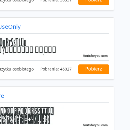
UseOnly
Pobierz
użytku osobistego
Pobrania:
46027
re