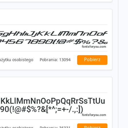
Pobierz
użytku osobistego
Pobrania:
13094
Pobierz
użytku osobistego
Pobrania:
36331