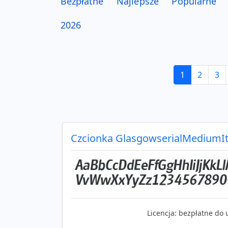
Bezpłatne
Najlepsze
Popularne
2026
1
2
3
Czcionka GlasgowserialMediumIt
Licencja:
bezpłatne do 