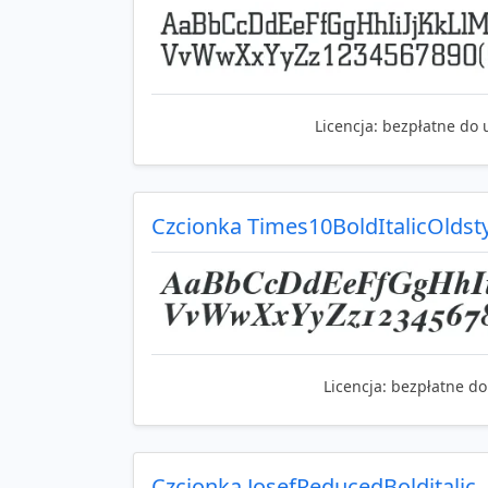
Licencja:
bezpłatne do 
Czcionka Times10BoldItalicOldst
Licencja:
bezpłatne do
Czcionka JosefReducedBolditalic