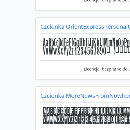
Czcionka OrientExpressPersonal
Licencja:
bezpłatne do 
Czcionka MoreNewsFromNowhe