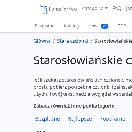
Kategorie
FAQ
Ję
FontsForYou
Bezpłatne
Katalog
Nowe
TOP
28
Główna
Stare czcionki
Starosłowiańskie
Starosłowiańskie c
Jeśli szukasz starosłowiańskich czcionek, mo
prostu pobierz potrzebne czcionki i zainst
użytku i twój tekst będzie wyglądał wspanial
Zobacz również inne podkategorie:
Bezpłatne
Najlepsze
Popularne