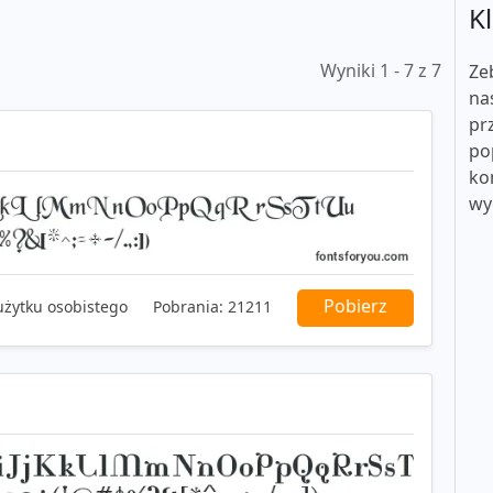
Kl
Wyniki 1 - 7 z 7
Ze
na
pr
po
ko
wy
Pobierz
użytku osobistego
Pobrania:
21211