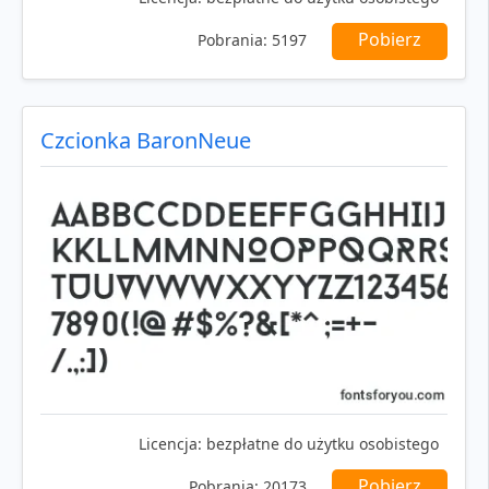
Pobierz
Pobrania:
5197
Czcionka BaronNeue
Licencja:
bezpłatne do użytku osobistego
Pobierz
Pobrania:
20173