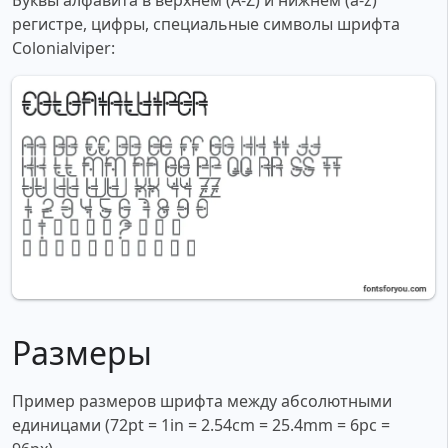
Буквы алфавита в верхнем (A-Z) и нижнем (a-z)
регистре, цифры, специальные символы шрифта
Colonialviper:
Размеры
Пример размеров шрифта между абсолютными
единицами (72pt = 1in = 2.54cm = 25.4mm = 6pc =