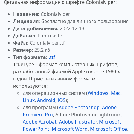
Детальная информация о шрифте Colonialviper:
Название:
Colonialviper
Лицензия:
бесплатно для личного пользования
Дата добавления:
2022-12-13
Добавил:
Fontmaster
Файл:
Colonialviper.ttf
Размер:
25,2 кб
Тип формата:
.ttf
TrueType – формат компьютерных шрифтов,
разработанный фирмой Apple в конце 1980-х
годов. Шрифты в данном формате
используются:
для операционных систем (
Windows
,
Mac
,
Linux
,
Android
,
iOS
);
для программ (
Adobe Photoshop
,
Adobe
Premiere Pro
, Adobe Photoshop Lightroom,
Adobe Acrobat
,
Adobe Illustrator
,
Microsoft
PowerPoint
,
Microsoft Word
,
Microsoft Office
,