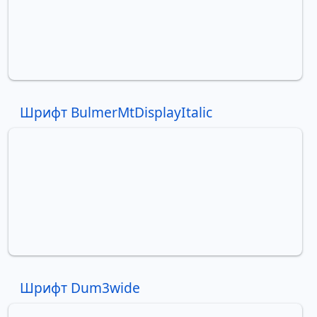
Шрифт BulmerMtDisplayItalic
Шрифт Dum3wide