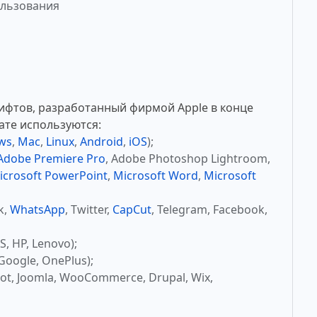
ользования
ифтов, разработанный фирмой Apple в конце
ате используются:
ws
,
Mac
,
Linux
,
Android
,
iOS
);
Adobe Premiere Pro
, Adobe Photoshop Lightroom,
icrosoft PowerPoint
,
Microsoft Word
,
Microsoft
k,
WhatsApp
, Twitter,
CapCut
, Telegram, Facebook,
, HP, Lenovo);
Google, OnePlus);
ot, Joomla, WooCommerce, Drupal, Wix,