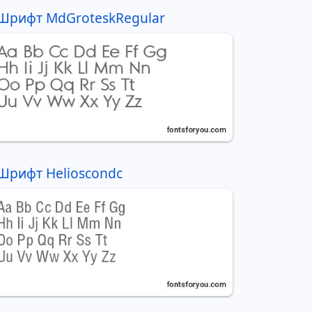
Шрифт MdGroteskRegular
Шрифт Helioscondc