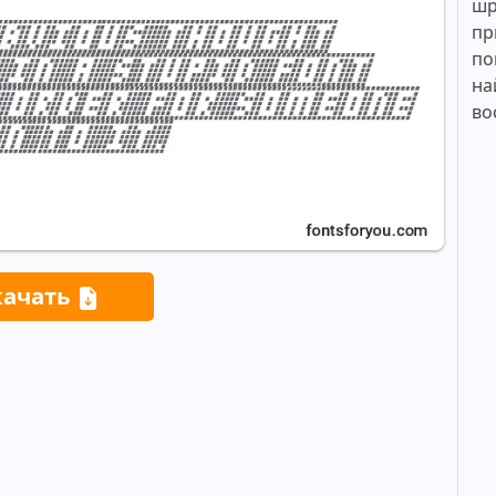
шр
пр
по
на
во
качать