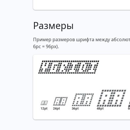
Размеры
Пример размеров шрифта между абсолютны
6pc = 96px).