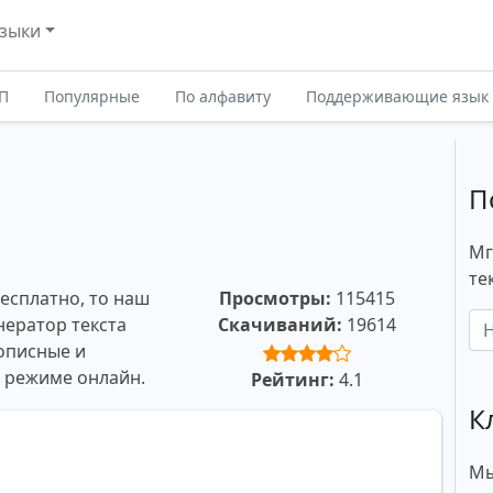
зыки
П
Популярные
По алфавиту
Поддерживающие язык
П
Мг
те
бесплатно, то наш
Просмотры:
115415
нератор текста
Скачиваний:
19614
описные и
в режиме онлайн.
Рейтинг:
4.1
К
Мы