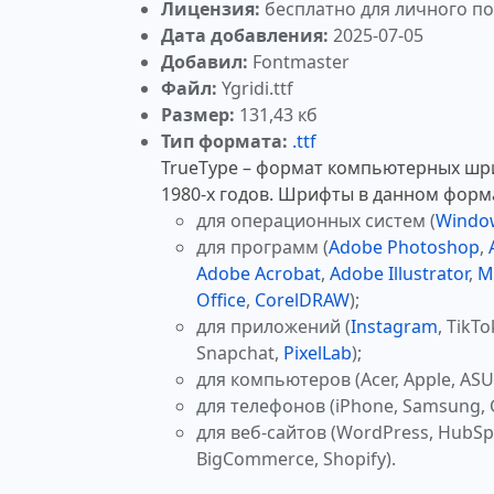
Лицензия:
бесплатно для личного п
Дата добавления:
2025-07-05
Добавил:
Fontmaster
Файл:
Ygridi.ttf
Размер:
131,43 кб
Тип формата:
.ttf
TrueType – формат компьютерных шр
1980-х годов. Шрифты в данном форм
для операционных систем (
Windo
для программ (
Adobe Photoshop
,
Adobe Acrobat
,
Adobe Illustrator
,
M
Office
,
CorelDRAW
);
для приложений (
Instagram
, TikTo
Snapchat,
PixelLab
);
для компьютеров (Acer, Apple, ASUS
для телефонов (iPhone, Samsung, 
для веб-сайтов (WordPress, HubSp
BigCommerce, Shopify).