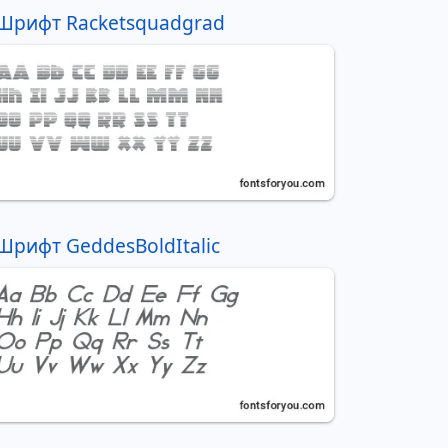
Шрифт Racketsquadgrad
Шрифт GeddesBoldItalic