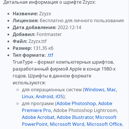
Детальная информация о шрифте Zzyzx:
Название:
Zzyzx
Лицензия:
бесплатно для личного пользования
Дата добавления:
2022-12-14
Добавил:
Fontmaster
Файл:
Zzyzx.ttf
Размер:
131,35 кб
Тип формата:
.ttf
TrueType – формат компьютерных шрифтов,
разработанный фирмой Apple в конце 1980-х
годов. Шрифты в данном формате
используются:
для операционных систем (
Windows
,
Mac
,
Linux
,
Android
,
iOS
);
для программ (
Adobe Photoshop
,
Adobe
Premiere Pro
, Adobe Photoshop Lightroom,
Adobe Acrobat
,
Adobe Illustrator
,
Microsoft
PowerPoint
,
Microsoft Word
,
Microsoft Office
,