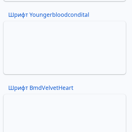
Шрифт Youngerbloodcondital
Шрифт BmdVelvetHeart