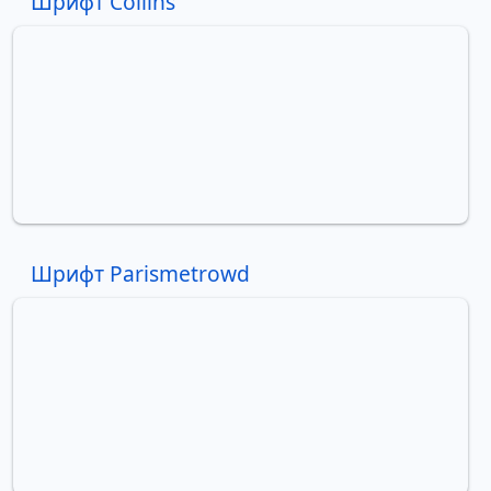
Шрифт Collins
Шрифт Parismetrowd