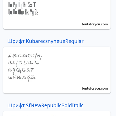
Шрифт KubarecznyneueRegular
Шрифт SfNewRepublicBoldItalic