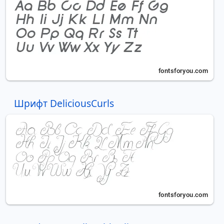
Шрифт DeliciousCurls