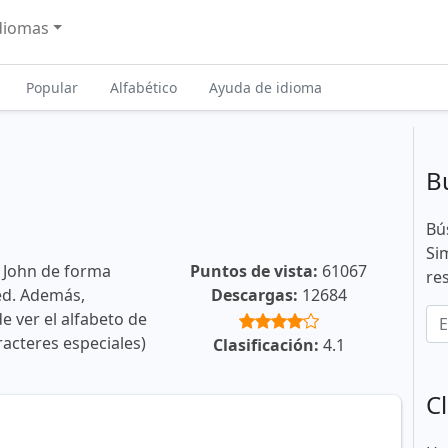
diomas
Popular
Alfabético
Ayuda de idioma
B
Bú
Si
 John de forma
Puntos de vista:
61067
re
ted. Además,
Descargas:
12684
e ver el alfabeto de
racteres especiales)
Clasificación:
4.1
Cl