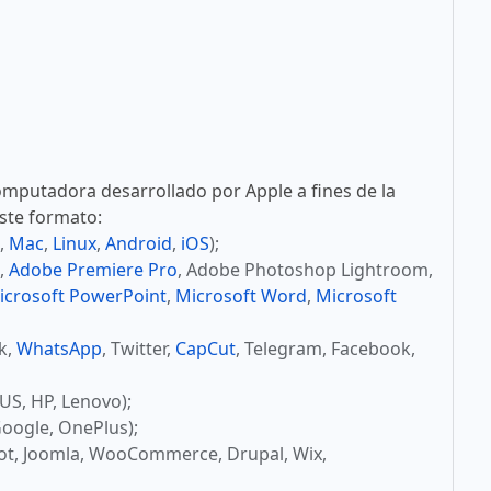
mputadora desarrollado por Apple a fines de la
este formato:
,
Mac
,
Linux
,
Android
,
iOS
);
,
Adobe Premiere Pro
, Adobe Photoshop Lightroom,
icrosoft PowerPoint
,
Microsoft Word
,
Microsoft
ok,
WhatsApp
, Twitter,
CapCut
, Telegram, Facebook,
US, HP, Lenovo);
oogle, OnePlus);
ot, Joomla, WooCommerce, Drupal, Wix,