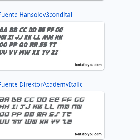
Fuente Hansolov3condital
Fuente DirektorAcademyItalic