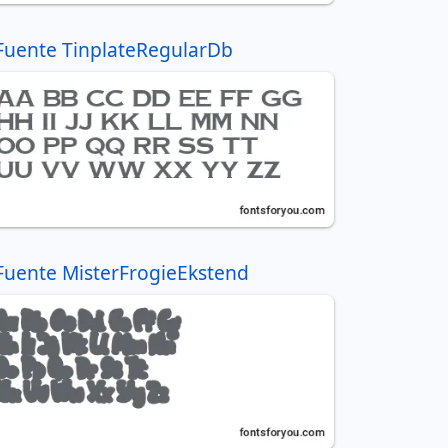
Fuente TinplateRegularDb
Fuente MisterFrogieEkstend