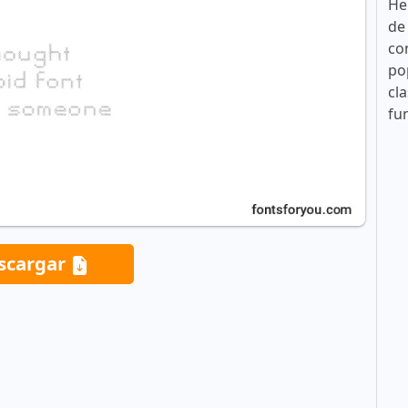
He
de
co
po
cla
fu
scargar