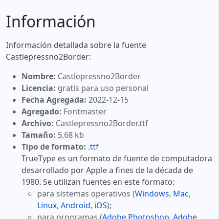
Información
Información detallada sobre la fuente
Castlepressno2Border:
Nombre:
Castlepressno2Border
Licencia:
gratis para uso personal
Fecha Agregada:
2022-12-15
Agregado:
Fontmaster
Archivo:
Castlepressno2Border.ttf
Tamaño:
5,68 kb
Tipo de formato:
.ttf
TrueType es un formato de fuente de computadora
desarrollado por Apple a fines de la década de
1980. Se utilizan fuentes en este formato:
para sistemas operativos (
Windows
,
Mac
,
Linux
,
Android
,
iOS
);
para programas (
Adobe Photoshop
,
Adobe