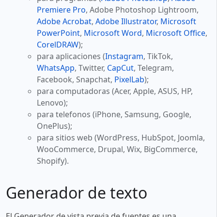
Premiere Pro
, Adobe Photoshop Lightroom,
Adobe Acrobat
,
Adobe Illustrator
,
Microsoft
PowerPoint
,
Microsoft Word
,
Microsoft Office
,
CorelDRAW
);
para aplicaciones (
Instagram
, TikTok,
WhatsApp
, Twitter,
CapCut
, Telegram,
Facebook, Snapchat,
PixelLab
);
para computadoras (Acer, Apple, ASUS, HP,
Lenovo);
para telefonos (iPhone, Samsung, Google,
OnePlus);
para sitios web (WordPress, HubSpot, Joomla,
WooCommerce, Drupal, Wix, BigCommerce,
Shopify).
Generador de texto
El Generador de vista previa de fuentes es una