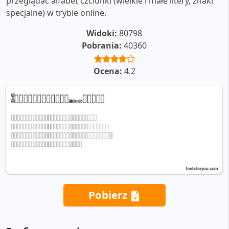
przeglądać alfabet czcionki (wielkie i małe litery, znaki
specjalne) w trybie online.
Widoki:
80798
Pobrania:
40360
Ocena:
4.2
Pobierz