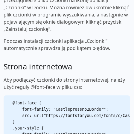
przeciągnięcie pliku czcionki na ikonę aplikacji
„Czcionki” w Docku. Można również dwukrotnie kliknąć
plik czcionki w programie wyszukiwania, a następnie w
pojawiającym się oknie dialogowym kliknąć przycisk
„Zainstaluj czcionkę”.
Podczas instalacji czcionki aplikacja „Czcionki”
automatycznie sprawdza ją pod kątem błędów.
Strona internetowa
Aby podłączyć czcionki do strony internetowej, należy
użyć reguły @font-face w pliku css:
@font-face {

    font-family: "Castlepressno2Border";

    src: url("https://fontsforyou.com/fonts/c/Castl
}

.your-style {
