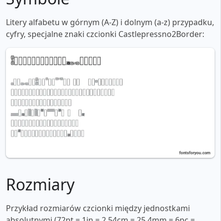
Litery alfabetu w górnym (A-Z) i dolnym (a-z) przypadku,
cyfry, specjalne znaki czcionki Castlepressno2Border:
Rozmiary
Przykład rozmiarów czcionki między jednostkami
absolutnymi (72pt = 1in = 2,54cm = 25,4mm = 6pc =