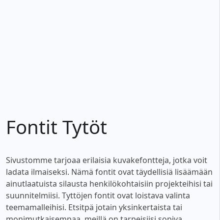
Fontit Tytöt
Sivustomme tarjoaa erilaisia ​​kuvakefontteja, jotka voit
ladata ilmaiseksi. Nämä fontit ovat täydellisiä lisäämään
ainutlaatuista silausta henkilökohtaisiin projekteihisi tai
suunnitelmiisi. Tyttöjen fontit ovat loistava valinta
teemamalleihisi. Etsitpä jotain yksinkertaista tai
monimutkaisempaa, meillä on tarpeisiisi sopiva