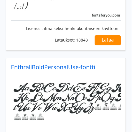
Lisenssi:
ilmaiseksi henkilökohtaiseen käyttöön
Lataa
Lataukset:
18848
EnthrallBoldPersonalUse-fontti