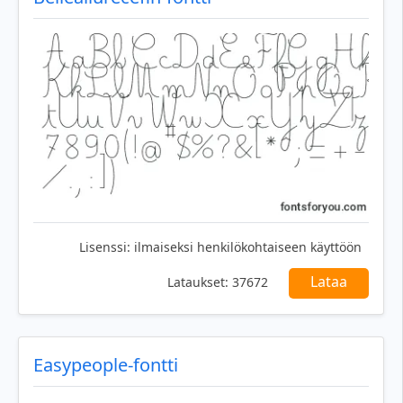
Lisenssi:
ilmaiseksi henkilökohtaiseen käyttöön
Lataa
Lataukset:
37672
Easypeople-fontti