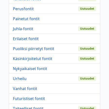
Perusfontit
Uutuudet
Painetut fontit
Juhla-fontit
Uutuudet
Erilaiset fontit
Puoliksi piirretyt fontit
Uutuudet
Käsinkirjoitetut fontit
Uutuudet
Nykyaikaiset fontit
Urheilu
Uutuudet
Vanhat fontit
Futuristiset fontit
Taiteelliset fontit
Uutuudet