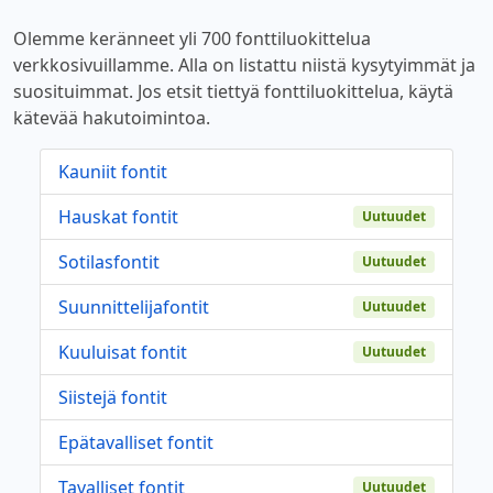
Olemme keränneet yli 700 fonttiluokittelua
verkkosivuillamme. Alla on listattu niistä kysytyimmät ja
suosituimmat. Jos etsit tiettyä fonttiluokittelua, käytä
kätevää hakutoimintoa.
Kauniit fontit
Hauskat fontit
Uutuudet
Sotilasfontit
Uutuudet
Suunnittelijafontit
Uutuudet
Kuuluisat fontit
Uutuudet
Siistejä fontit
Epätavalliset fontit
Tavalliset fontit
Uutuudet