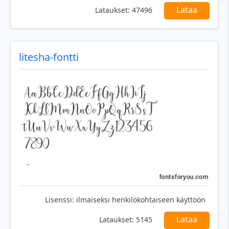
Lataa
Lataukset:
47496
litesha-fontti
Lisenssi:
ilmaiseksi henkilökohtaiseen käyttöön
Lataa
Lataukset:
5145