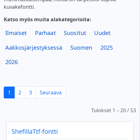
kuvakefontti.
Katso myös muita alakategorioita:
Ilmaiset
Parhaat
Suositut
Uudet
Aakkosjärjestyksessä
Suomen
2025
2026
1
2
3
Seuraava
Tulokset 1 – 20 / 53
ShefillaTtf-fontti