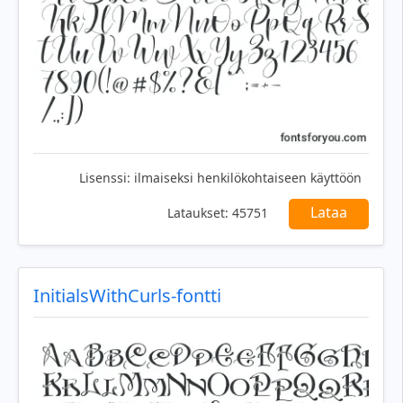
Lisenssi:
ilmaiseksi henkilökohtaiseen käyttöön
Lataa
Lataukset:
45751
InitialsWithCurls-fontti