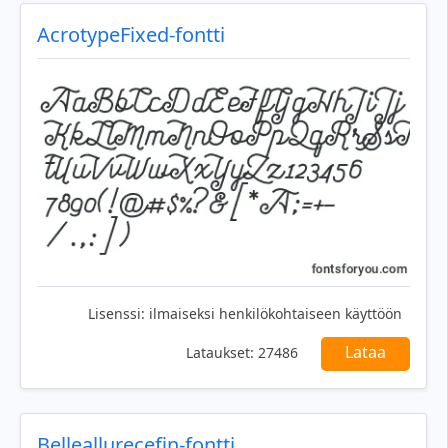
AcrotypeFixed-fontti
Lisenssi:
ilmaiseksi henkilökohtaiseen käyttöön
Lataa
Lataukset:
27486
Belleallurecefin-fontti