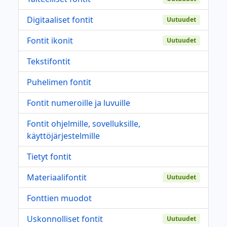
Digitaaliset fontit
Uutuudet
Fontit ikonit
Uutuudet
Tekstifontit
Puhelimen fontit
Fontit numeroille ja luvuille
Fontit ohjelmille, sovelluksille,
käyttöjärjestelmille
Tietyt fontit
Materiaalifontit
Uutuudet
Fonttien muodot
Uskonnolliset fontit
Uutuudet