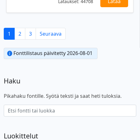
Lataa
Lataukset:
44708
1
2
3
Seuraava
Fonttilistaus päivitetty 2026-08-01
Haku
Pikahaku fontille. Syötä teksti ja saat heti tuloksia.
Luokittelut