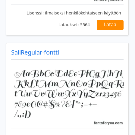
Lisenssi:
ilmaiseksi henkilökohtaiseen käyttöön
Lataa
Lataukset:
5564
SailRegular-fontti