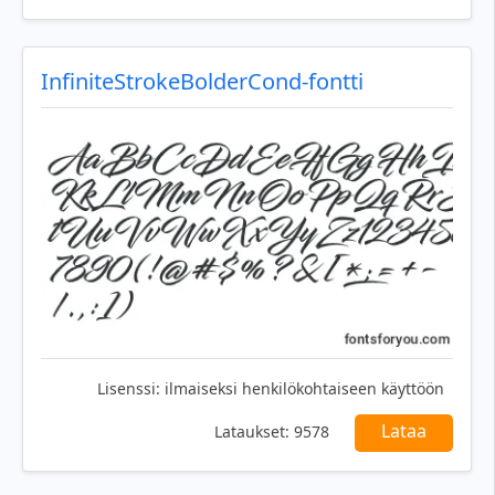
InfiniteStrokeBolderCond-fontti
Lisenssi:
ilmaiseksi henkilökohtaiseen käyttöön
Lataa
Lataukset:
9578