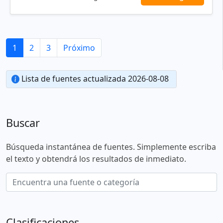
1
2
3
Próximo
Lista de fuentes actualizada 2026-08-08
Buscar
Búsqueda instantánea de fuentes. Simplemente escriba
el texto y obtendrá los resultados de inmediato.
Clasificaciones