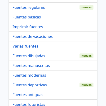
Fuentes regulares
nuevas
Fuentes basicas
Imprimir fuentes
Fuentes de vacaciones
Varias fuentes
Fuentes dibujadas
nuevas
Fuentes manuscritas
Fuentes modernas
Fuentes deportivas
nuevas
Fuentes antiguas
Fuentes futuristas