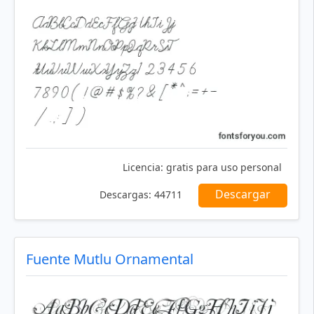
Licencia:
gratis para uso personal
Descargar
Descargas:
44711
Fuente Mutlu Ornamental