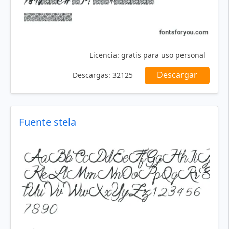
Licencia:
gratis para uso personal
Descargar
Descargas:
32125
Fuente stela