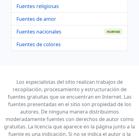
Fuentes religiosas
Fuentes de amor
Fuentes nacionales
nuevas
Fuentes de colores
Los especialistas del sitio realizan trabajos de
recopilación, procesamiento y estructuración de
fuentes gratuitas que se encuentran en Internet. Las
fuentes presentadas en el sitio son propiedad de los
autores. De ninguna manera distribuimos
moderadamente fuentes con derechos de autor como
gratuitas. La licencia que aparece en la página junto a la
fuente es una indicación. Si no se indica el autor o la