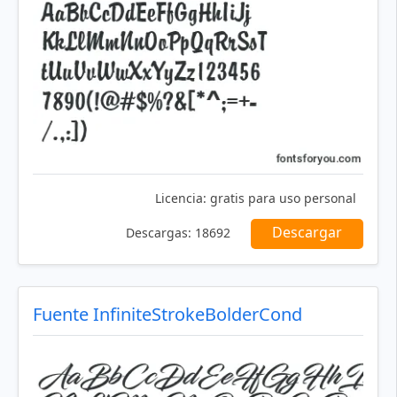
Licencia:
gratis para uso personal
Descargar
Descargas:
18692
Fuente InfiniteStrokeBolderCond