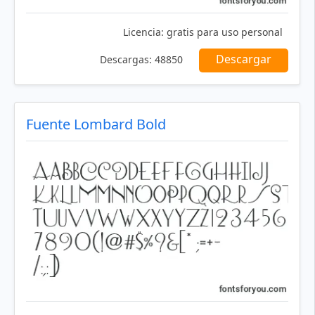
Licencia:
gratis para uso personal
Descargar
Descargas:
48850
Fuente Lombard Bold