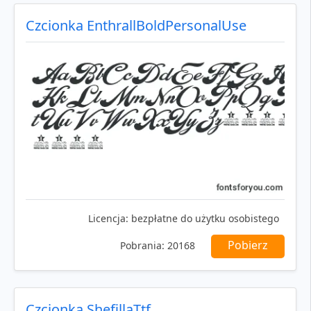
Czcionka EnthrallBoldPersonalUse
Licencja:
bezpłatne do użytku osobistego
Pobierz
Pobrania:
20168
Czcionka ShefillaTtf