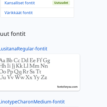
Kansalliset fontit
Uutuudet
Värikkäät fontit
uut fontit
LusitanaRegular-fontit
LinotypeCharonMedium-fontit