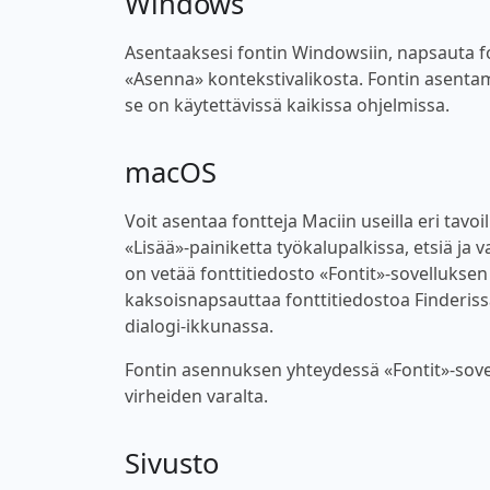
Windows
Asentaaksesi fontin Windowsiin, napsauta font
«Asenna» kontekstivalikosta. Fontin asentam
se on käytettävissä kaikissa ohjelmissa.
macOS
Voit asentaa fontteja Maciin useilla eri tavoi
«Lisää»-painiketta työkalupalkissa, etsiä ja v
on vetää fonttitiedosto «Fontit»-sovellukse
kaksoisnapsauttaa fonttitiedostoa Finderiss
dialogi-ikkunassa.
Fontin asennuksen yhteydessä «Fontit»-sovel
virheiden varalta.
Sivusto