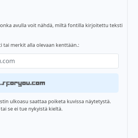
nka avulla voit nähdä, miltä fontilla kirjoitettu teksti
i tai merkit alla olevaan kenttään.:
ntsforyou.com
tin ulkoasu saattaa poiketa kuvissa näytetystä.
i se ei tue nykyistä kieltä.