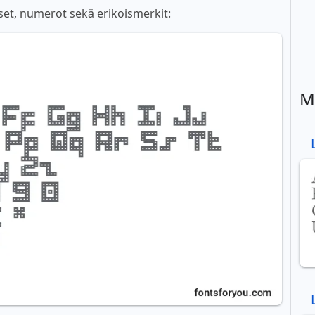
oset, numerot sekä erikoismerkit:
M