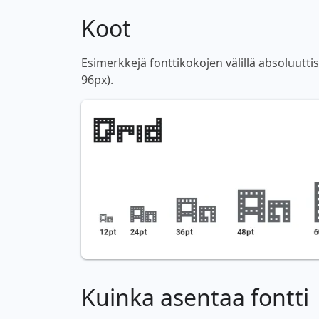
Koot
Esimerkkejä fonttikokojen välillä absoluutti
96px).
Kuinka asentaa fontti