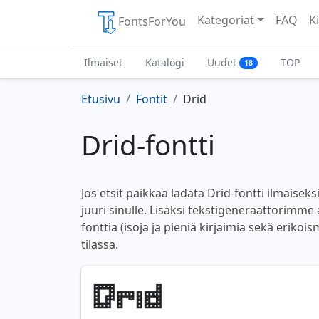
Kategoriat
FAQ
Ki
FontsForYou
Ilmaiset
Katalogi
Uudet
TOP
18
Etusivu
Fontit
Drid
Drid-fontti
Jos etsit paikkaa ladata Drid-fontti ilmaisek
juuri sinulle. Lisäksi tekstigeneraattorimme a
fonttia (isoja ja pieniä kirjaimia sekä erikoi
tilassa.