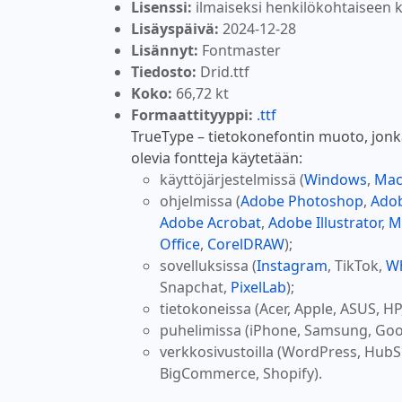
Lisenssi:
ilmaiseksi henkilökohtaiseen 
Lisäyspäivä:
2024-12-28
Lisännyt:
Fontmaster
Tiedosto:
Drid.ttf
Koko:
66,72 kt
Formaattityyppi:
.ttf
TrueType – tietokonefontin muoto, jonk
olevia fontteja käytetään:
käyttöjärjestelmissä (
Windows
,
Ma
ohjelmissa (
Adobe Photoshop
,
Adob
Adobe Acrobat
,
Adobe Illustrator
,
M
Office
,
CorelDRAW
);
sovelluksissa (
Instagram
, TikTok,
W
Snapchat,
PixelLab
);
tietokoneissa (Acer, Apple, ASUS, HP
puhelimissa (iPhone, Samsung, Goo
verkkosivustoilla (WordPress, Hub
BigCommerce, Shopify).