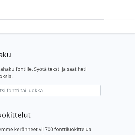
aku
ahaku fontille. Syötä teksti ja saat heti
oksia.
uokittelut
emme keränneet yli 700 fonttiluokittelua