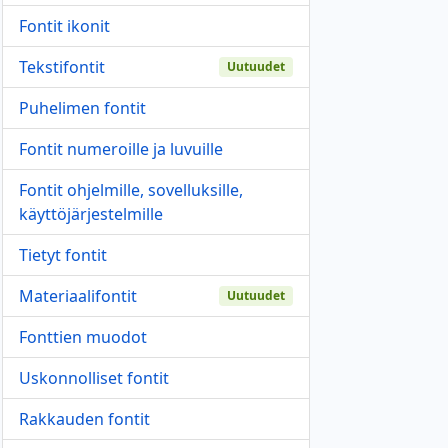
Fontit ikonit
Tekstifontit
Uutuudet
Puhelimen fontit
Fontit numeroille ja luvuille
Fontit ohjelmille, sovelluksille,
käyttöjärjestelmille
Tietyt fontit
Materiaalifontit
Uutuudet
Fonttien muodot
Uskonnolliset fontit
Rakkauden fontit