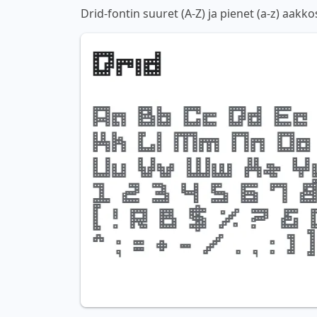
Drid-fontin suuret (A-Z) ja pienet (a-z) aakk