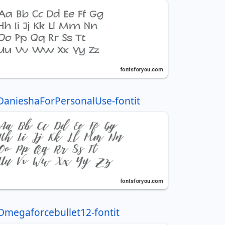
DanieshaForPersonalUse-fontit
Omegaforcebullet12-fontit