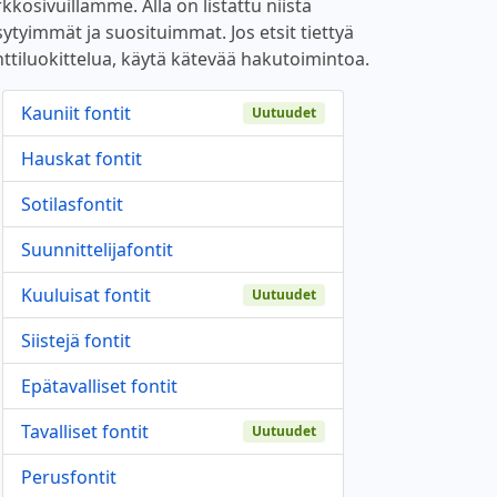
kkosivuillamme. Alla on listattu niistä
sytyimmät ja suosituimmat. Jos etsit tiettyä
nttiluokittelua, käytä kätevää hakutoimintoa.
Kauniit fontit
Uutuudet
Hauskat fontit
Sotilasfontit
Suunnittelijafontit
Kuuluisat fontit
Uutuudet
Siistejä fontit
Epätavalliset fontit
Tavalliset fontit
Uutuudet
Perusfontit