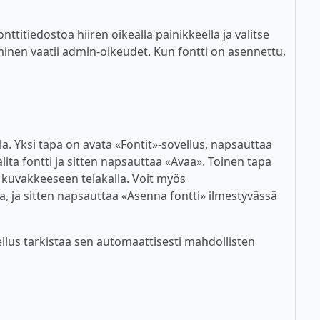
titiedostoa hiiren oikealla painikkeella ja valitse
inen vaatii admin-oikeudet. Kun fontti on asennettu,
lla. Yksi tapa on avata «Fontit»-sovellus, napsauttaa
alita fontti ja sitten napsauttaa «Avaa». Toinen tapa
n kuvakkeeseen telakalla. Voit myös
a, ja sitten napsauttaa «Asenna fontti» ilmestyvässä
lus tarkistaa sen automaattisesti mahdollisten