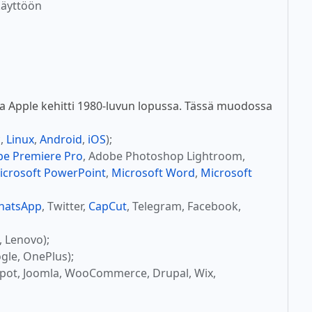
käyttöön
a Apple kehitti 1980-luvun lopussa. Tässä muodossa
c
,
Linux
,
Android
,
iOS
);
e Premiere Pro
, Adobe Photoshop Lightroom,
icrosoft PowerPoint
,
Microsoft Word
,
Microsoft
hatsApp
, Twitter,
CapCut
, Telegram, Facebook,
, Lenovo);
gle, OnePlus);
Spot, Joomla, WooCommerce, Drupal, Wix,