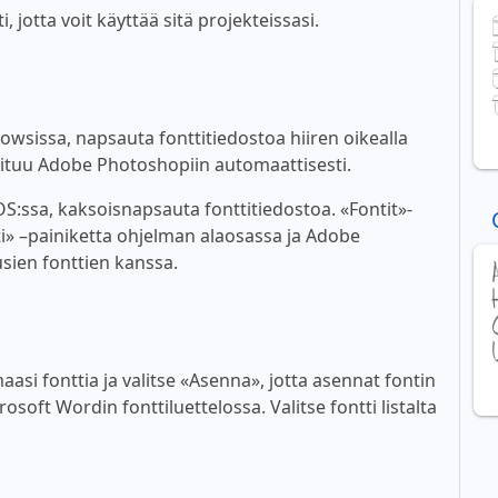
 jotta voit käyttää sitä projekteissasi.
wsissa, napsauta fonttitiedostoa hiiren oikealla
ioituu Adobe Photoshopiin automaattisesti.
:ssa, kaksoisnapsauta fonttitiedostoa. «Fontit»-
i» –painiketta ohjelman alaosassa ja Adobe
sien fonttien kanssa.
asi fonttia ja valitse «Asenna», jotta asennat fontin
soft Wordin fonttiluettelossa. Valitse fontti listalta