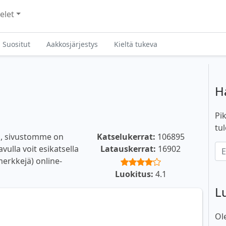
elet
Suositut
Aakkosjärjestys
Kieltä tukeva
H
Pik
tul
si, sivustomme on
Katselukerrat:
106895
vulla voit esikatsella
Latauskerrat:
16902
smerkkejä) online-
Luokitus:
4.1
L
Ol