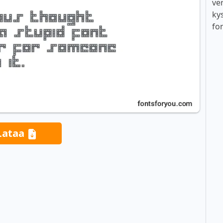
ver
ky
fo
Lataa