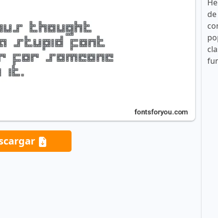
He
de
co
po
cla
fu
scargar