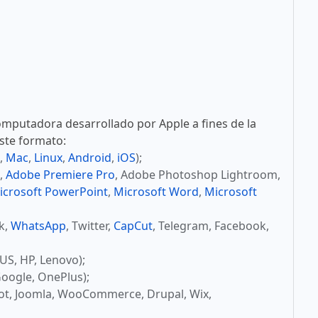
mputadora desarrollado por Apple a fines de la
este formato:
,
Mac
,
Linux
,
Android
,
iOS
);
,
Adobe Premiere Pro
, Adobe Photoshop Lightroom,
icrosoft PowerPoint
,
Microsoft Word
,
Microsoft
ok,
WhatsApp
, Twitter,
CapCut
, Telegram, Facebook,
US, HP, Lenovo);
oogle, OnePlus);
ot, Joomla, WooCommerce, Drupal, Wix,