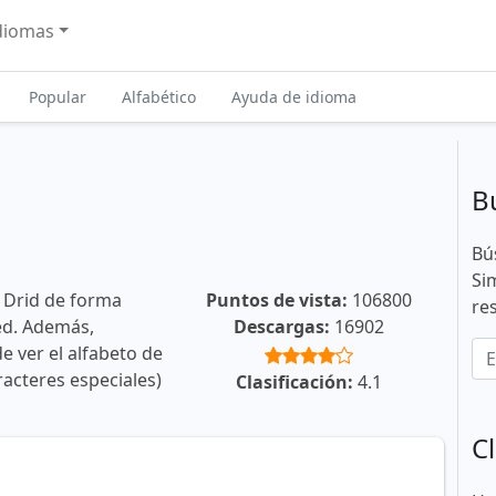
diomas
Popular
Alfabético
Ayuda de idioma
B
Bú
Si
 Drid de forma
Puntos de vista:
106800
re
ted. Además,
Descargas:
16902
e ver el alfabeto de
racteres especiales)
Clasificación:
4.1
Cl