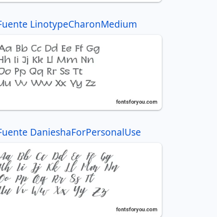
Fuente LinotypeCharonMedium
Fuente DanieshaForPersonalUse