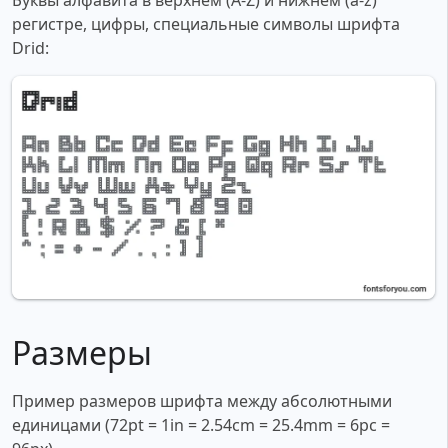
Буквы алфавита в верхнем (A-Z) и нижнем (a-z)
регистре, цифры, специальные символы шрифта
Drid:
Размеры
Пример размеров шрифта между абсолютными
единицами (72pt = 1in = 2.54cm = 25.4mm = 6pc =