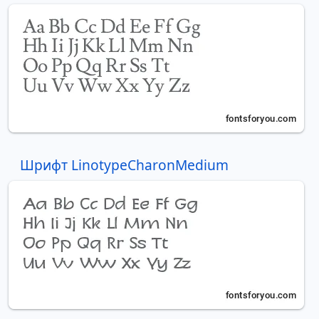
Шрифт LinotypeCharonMedium