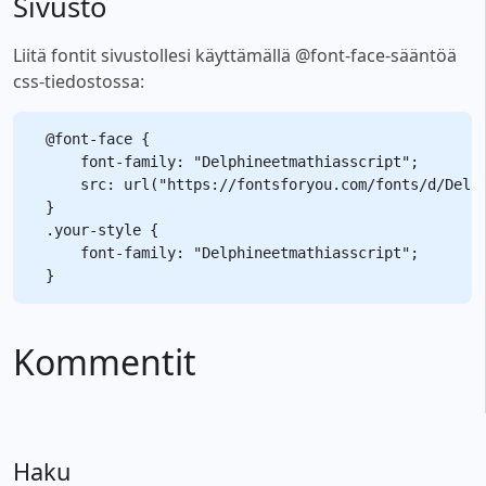
Sivusto
Liitä fontit sivustollesi käyttämällä @font-face-sääntöä
css-tiedostossa:
@font-face {

    font-family: "Delphineetmathiasscript";

    src: url("https://fontsforyou.com/fonts/d/Delph
}

.your-style {

    font-family: "Delphineetmathiasscript";

Kommentit
Haku