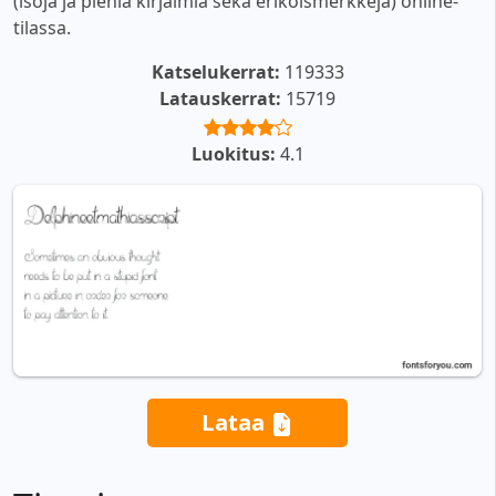
(isoja ja pieniä kirjaimia sekä erikoismerkkejä) online-
tilassa.
Katselukerrat:
119333
Latauskerrat:
15719
Luokitus:
4.1
Lataa