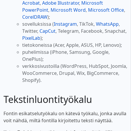
Acrobat
,
Adobe Illustrator
,
Microsoft
PowerPoint
,
Microsoft Word
,
Microsoft Office
,
CorelDRAW
);
sovelluksissa (
Instagram
, TikTok,
WhatsApp
,
Twitter,
CapCut
, Telegram, Facebook, Snapchat,
PixelLab
);
tietokoneissa (Acer, Apple, ASUS, HP, Lenovo);
puhelimissa (iPhone, Samsung, Google,
OnePlus);
verkkosivustoilla (WordPress, HubSpot, Joomla,
WooCommerce, Drupal, Wix, BigCommerce,
Shopify).
Tekstinluontityökalu
Fontin esikatselutyökalu on kätevä työkalu, jonka avulla
voit nähdä, miltä fontilla kirjoitettu teksti näyttää.