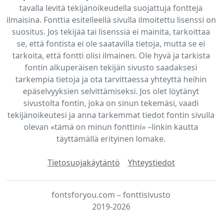
tavalla levitä tekijänoikeudella suojattuja fontteja
ilmaisina. Fonttia esitelleellä sivulla ilmoitettu lisenssi on
suositus. Jos tekijää tai lisenssiä ei mainita, tarkoittaa
se, että fontista ei ole saatavilla tietoja, mutta se ei
tarkoita, että fontti olisi ilmainen. Ole hyvä ja tarkista
fontin alkuperäisen tekijän sivusto saadaksesi
tarkempia tietoja ja ota tarvittaessa yhteyttä heihin
epäselvyyksien selvittämiseksi. Jos olet löytänyt
sivustolta fontin, joka on sinun tekemäsi, vaadi
tekijänoikeutesi ja anna tarkemmat tiedot fontin sivulla
olevan «tämä on minun fonttini» –linkin kautta
täyttämällä erityinen lomake.
Tietosuojakäytäntö
Yhteystiedot
fontsforyou.com – fonttisivusto
2019-2026