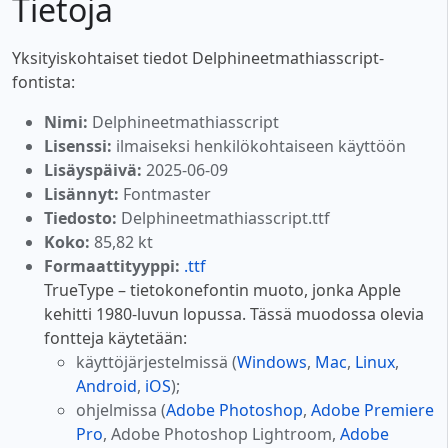
Tietoja
Yksityiskohtaiset tiedot Delphineetmathiasscript-
fontista:
Nimi:
Delphineetmathiasscript
Lisenssi:
ilmaiseksi henkilökohtaiseen käyttöön
Lisäyspäivä:
2025-06-09
Lisännyt:
Fontmaster
Tiedosto:
Delphineetmathiasscript.ttf
Koko:
85,82 kt
Formaattityyppi:
.ttf
TrueType – tietokonefontin muoto, jonka Apple
kehitti 1980-luvun lopussa. Tässä muodossa olevia
fontteja käytetään:
käyttöjärjestelmissä (
Windows
,
Mac
,
Linux
,
Android
,
iOS
);
ohjelmissa (
Adobe Photoshop
,
Adobe Premiere
Pro
, Adobe Photoshop Lightroom,
Adobe