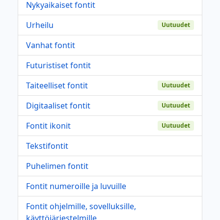
Nykyaikaiset fontit
Urheilu
Uutuudet
Vanhat fontit
Futuristiset fontit
Taiteelliset fontit
Uutuudet
Digitaaliset fontit
Uutuudet
Fontit ikonit
Uutuudet
Tekstifontit
Puhelimen fontit
Fontit numeroille ja luvuille
Fontit ohjelmille, sovelluksille,
käyttöjärjestelmille