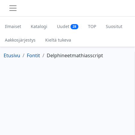
Ilmaiset
Katalogi
Uudet
TOP
Suositut
28
Aakkosjärjestys
Kieltä tukeva
Etusivu
Fontit
Delphineetmathiasscript