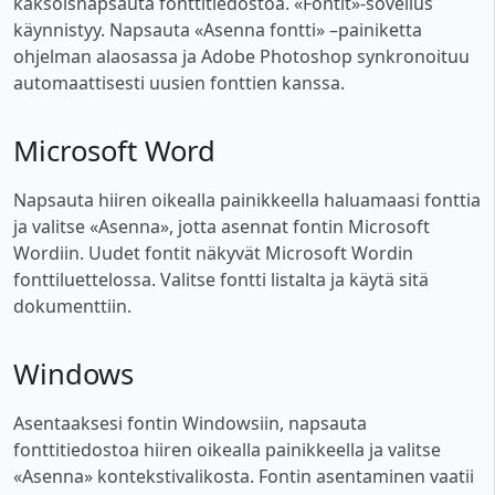
kaksoisnapsauta fonttitiedostoa. «Fontit»-sovellus
käynnistyy. Napsauta «Asenna fontti» –painiketta
ohjelman alaosassa ja Adobe Photoshop synkronoituu
automaattisesti uusien fonttien kanssa.
Microsoft Word
Napsauta hiiren oikealla painikkeella haluamaasi fonttia
ja valitse «Asenna», jotta asennat fontin Microsoft
Wordiin. Uudet fontit näkyvät Microsoft Wordin
fonttiluettelossa. Valitse fontti listalta ja käytä sitä
dokumenttiin.
Windows
Asentaaksesi fontin Windowsiin, napsauta
fonttitiedostoa hiiren oikealla painikkeella ja valitse
«Asenna» kontekstivalikosta. Fontin asentaminen vaatii