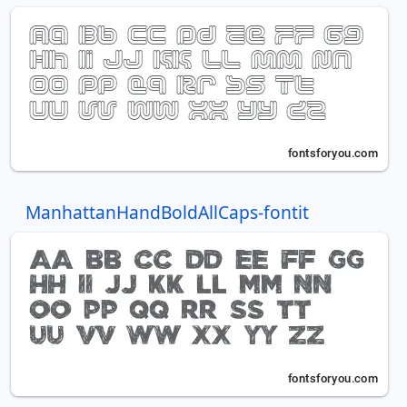
ManhattanHandBoldAllCaps-fontit