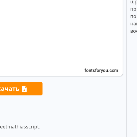
шр
пр
по
на
во
качать
etmathiasscript: