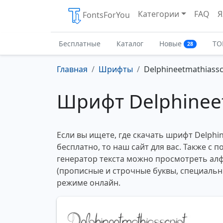
Категории
FAQ
Я
FontsForYou
Бесплатные
Каталог
Новые
ТО
28
Главная
Шрифты
Delphineetmathiassc
Шрифт Delphineet
Если вы ищете, где скачать шрифт Delphin
бесплатно, то наш сайт для вас. Также с
генератор текста можно просмотреть ал
(прописные и строчные буквы, специальн
режиме онлайн.