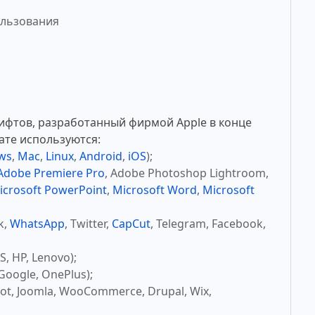
ользования
ифтов, разработанный фирмой Apple в конце
ате используются:
ws
,
Mac
,
Linux
,
Android
,
iOS
);
Adobe Premiere Pro
, Adobe Photoshop Lightroom,
icrosoft PowerPoint
,
Microsoft Word
,
Microsoft
k,
WhatsApp
, Twitter,
CapCut
, Telegram, Facebook,
, HP, Lenovo);
Google, OnePlus);
ot, Joomla, WooCommerce, Drupal, Wix,