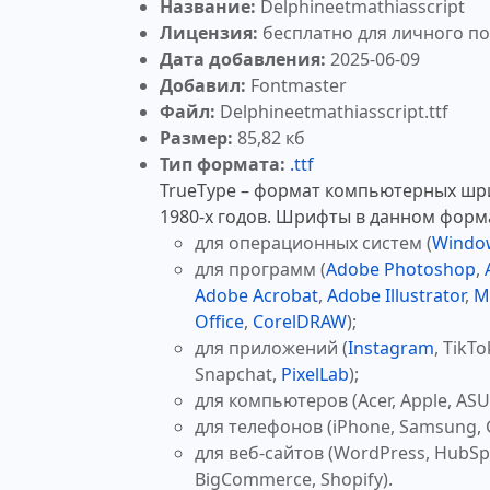
Название:
Delphineetmathiasscript
Лицензия:
бесплатно для личного п
Дата добавления:
2025-06-09
Добавил:
Fontmaster
Файл:
Delphineetmathiasscript.ttf
Размер:
85,82 кб
Тип формата:
.ttf
TrueType – формат компьютерных шр
1980-х годов. Шрифты в данном форм
для операционных систем (
Windo
для программ (
Adobe Photoshop
,
Adobe Acrobat
,
Adobe Illustrator
,
M
Office
,
CorelDRAW
);
для приложений (
Instagram
, TikTo
Snapchat,
PixelLab
);
для компьютеров (Acer, Apple, ASUS
для телефонов (iPhone, Samsung, 
для веб-сайтов (WordPress, HubSp
BigCommerce, Shopify).