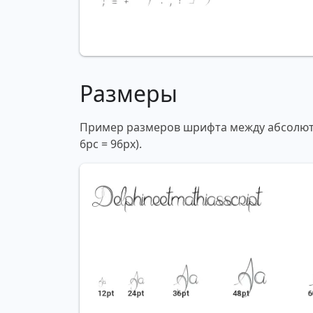
Размеры
Пример размеров шрифта между абсолютны
6pc = 96px).