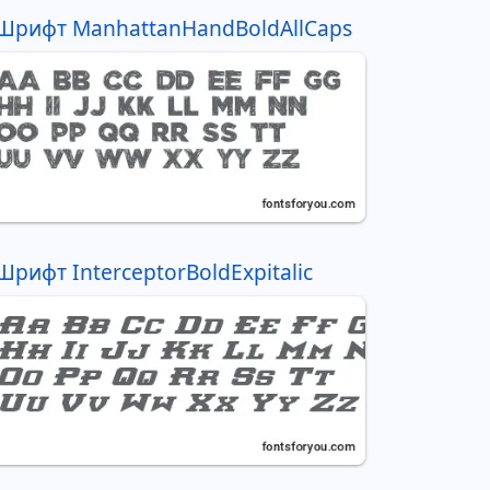
Шрифт ManhattanHandBoldAllCaps
Шрифт InterceptorBoldExpitalic