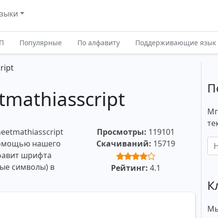
зыки
П
Популярные
По алфавиту
Поддерживающие язык
ript
П
mathiasscript
Мг
те
eetmathiasscript
Просмотры:
119101
 помощью нашего
Скачиваний:
15719
фавит шрифта
ые символы) в
Рейтинг:
4.1
К
Мы