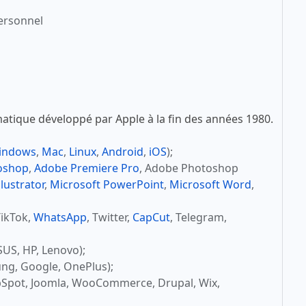
ersonnel
atique développé par Apple à la fin des années 1980.
indows
,
Mac
,
Linux
,
Android
,
iOS
);
oshop
,
Adobe Premiere Pro
, Adobe Photoshop
lustrator
,
Microsoft PowerPoint
,
Microsoft Word
,
TikTok,
WhatsApp
, Twitter,
CapCut
, Telegram,
SUS, HP, Lenovo);
ng, Google, OnePlus);
bSpot, Joomla, WooCommerce, Drupal, Wix,