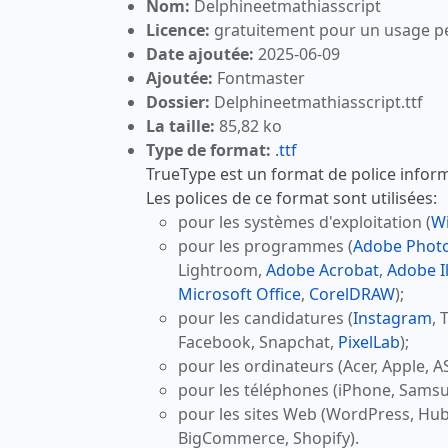
Nom:
Delphineetmathiasscript
Licence:
gratuitement pour un usage p
Date ajoutée:
2025-06-09
Ajoutée:
Fontmaster
Dossier:
Delphineetmathiasscript.ttf
La taille:
85,82 ko
Type de format:
.ttf
TrueType est un format de police inform
Les polices de ce format sont utilisées:
pour les systèmes d'exploitation (
W
pour les programmes (
Adobe Phot
Lightroom,
Adobe Acrobat
,
Adobe Il
Microsoft Office
,
CorelDRAW
);
pour les candidatures (
Instagram
, 
Facebook, Snapchat,
PixelLab
);
pour les ordinateurs (Acer, Apple, A
pour les téléphones (iPhone, Samsu
pour les sites Web (WordPress, Hu
BigCommerce, Shopify).