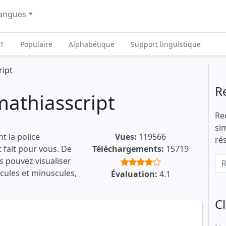
angues
T
Populaire
Alphabétique
Support linguistique
ript
R
mathiasscript
Re
si
t la police
Vues:
119566
ré
t fait pour vous. De
Téléchargements:
15719
s pouvez visualiser
scules et minuscules,
Évaluation:
4.1
C