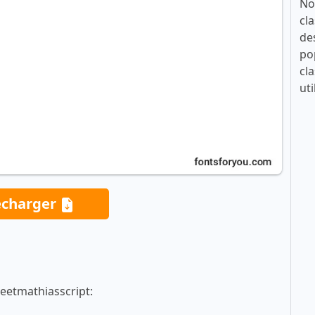
No
cla
de
po
cla
uti
écharger
neetmathiasscript: