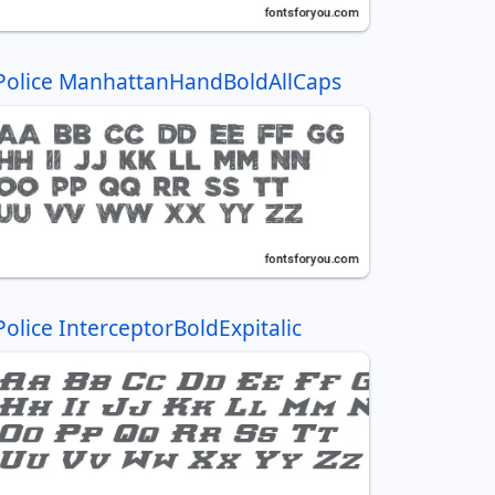
Police ManhattanHandBoldAllCaps
Police InterceptorBoldExpitalic