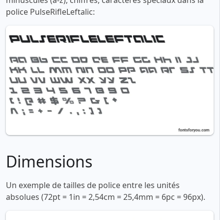
minuscules (a-z), chiffres, caractères spéciaux dans la
police PulseRifleLeftalic:
Dimensions
Un exemple de tailles de police entre les unités
absolues (72pt = 1in = 2,54cm = 25,4mm = 6pc = 96px).