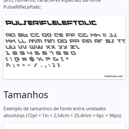
(a-z), números, caracteres especiais da fonte
PulseRifleLeftalic:
Tamanhos
Exemplo de tamanhos de fonte entre unidades
absolutas (72pt = 1in = 2,54cm = 25,4mm = 6pc = 96px).