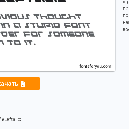
шр
пр
по
на
во
качать
Leftalic: