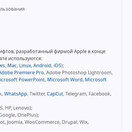
ользования
ифтов, разработанный фирмой Apple в конце
ате используются:
ws
,
Mac
,
Linux
,
Android
,
iOS
);
Adobe Premiere Pro
, Adobe Photoshop Lightroom,
icrosoft PowerPoint
,
Microsoft Word
,
Microsoft
k,
WhatsApp
, Twitter,
CapCut
, Telegram, Facebook,
, HP, Lenovo);
Google, OnePlus);
ot, Joomla, WooCommerce, Drupal, Wix,