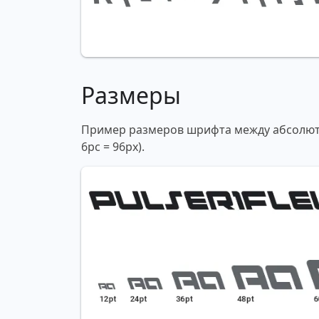
Размеры
Пример размеров шрифта между абсолютны
6pc = 96px).