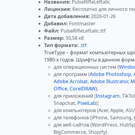
Название:
PulseRifleLeftalic
Лицензия:
бесплатно для личного п
Дата добавления:
2026-01-26
Добавил:
Fontmaster
Файл:
PulseRifleLeftalic.ttf
Размер:
30,58 кб
Тип формата:
.ttf
TrueType – формат компьютерных шр
1980-х годов. Шрифты в данном форм
для операционных систем (
Windo
для программ (
Adobe Photoshop
,
Adobe Acrobat
,
Adobe Illustrator
,
M
Office
,
CorelDRAW
);
для приложений (
Instagram
, TikTo
Snapchat,
PixelLab
);
для компьютеров (Acer, Apple, ASUS
для телефонов (iPhone, Samsung, 
для веб-сайтов (WordPress, HubSp
BigCommerce, Shopify).