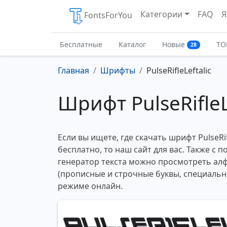
Категории
FAQ
Я
FontsForYou
Бесплатные
Каталог
Новые
ТО
28
Главная
Шрифты
PulseRifleLeftalic
Шрифт PulseRifleL
Если вы ищете, где скачать шрифт PulseRifl
бесплатно, то наш сайт для вас. Также с
генератор текста можно просмотреть ал
(прописные и строчные буквы, специальн
режиме онлайн.