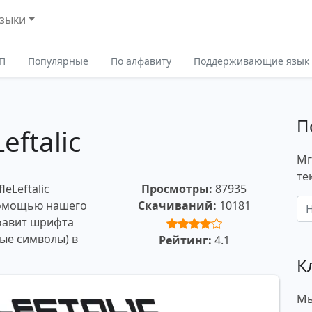
зыки
П
Популярные
По алфавиту
Поддерживающие язык
П
eftalic
Мг
те
eLeftalic
Просмотры:
87935
 помощью нашего
Скачиваний:
10181
фавит шрифта
ые символы) в
Рейтинг:
4.1
К
Мы