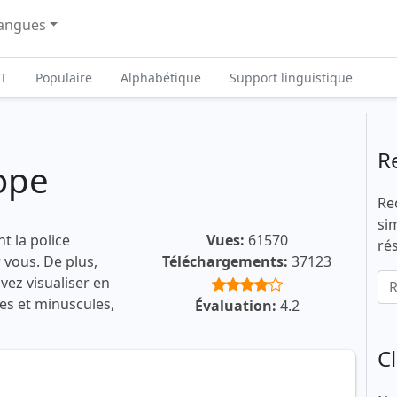
angues
T
Populaire
Alphabétique
Support linguistique
R
ope
Re
si
t la police
Vues:
61570
ré
 vous. De plus,
Téléchargements:
37123
vez visualiser en
les et minuscules,
Évaluation:
4.2
C