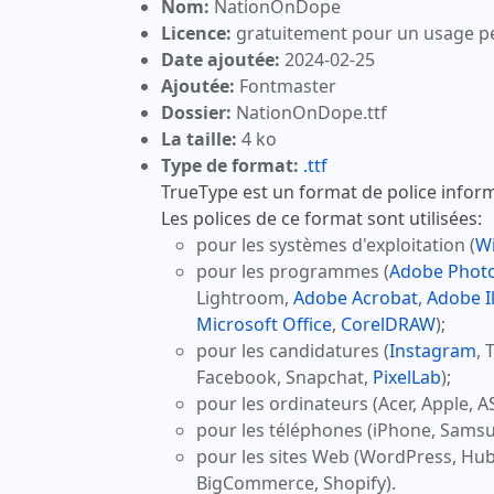
Nom:
NationOnDope
Licence:
gratuitement pour un usage p
Date ajoutée:
2024-02-25
Ajoutée:
Fontmaster
Dossier:
NationOnDope.ttf
La taille:
4 ko
Type de format:
.ttf
TrueType est un format de police inform
Les polices de ce format sont utilisées:
pour les systèmes d'exploitation (
W
pour les programmes (
Adobe Phot
Lightroom,
Adobe Acrobat
,
Adobe Il
Microsoft Office
,
CorelDRAW
);
pour les candidatures (
Instagram
, 
Facebook, Snapchat,
PixelLab
);
pour les ordinateurs (Acer, Apple, A
pour les téléphones (iPhone, Samsu
pour les sites Web (WordPress, Hu
BigCommerce, Shopify).