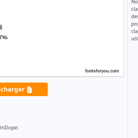
No
cla
de
po
cla
uti
écharger
nOnDope: