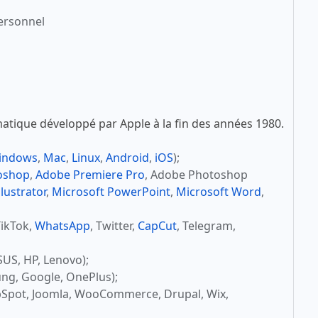
ersonnel
atique développé par Apple à la fin des années 1980.
indows
,
Mac
,
Linux
,
Android
,
iOS
);
oshop
,
Adobe Premiere Pro
, Adobe Photoshop
lustrator
,
Microsoft PowerPoint
,
Microsoft Word
,
TikTok,
WhatsApp
, Twitter,
CapCut
, Telegram,
SUS, HP, Lenovo);
ng, Google, OnePlus);
bSpot, Joomla, WooCommerce, Drupal, Wix,