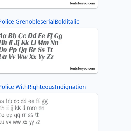
Police GrenobleserialBolditalic
Police WithRighteousIndignation