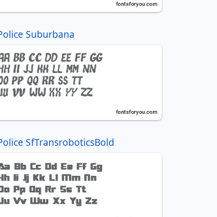
Police Suburbana
Police SfTransroboticsBold