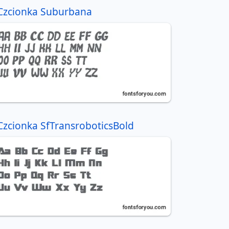
Czcionka Suburbana
Czcionka SfTransroboticsBold