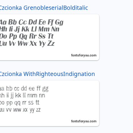
Czcionka GrenobleserialBolditalic
Czcionka WithRighteousIndignation