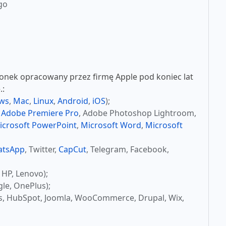
go
nek opracowany przez firmę Apple pod koniec lat
.:
ws
,
Mac
,
Linux
,
Android
,
iOS
);
,
Adobe Premiere Pro
, Adobe Photoshop Lightroom,
icrosoft PowerPoint
,
Microsoft Word
,
Microsoft
atsApp
, Twitter,
CapCut
, Telegram, Facebook,
 HP, Lenovo);
le, OnePlus);
s, HubSpot, Joomla, WooCommerce, Drupal, Wix,