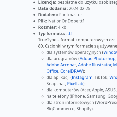
Licencja:
bezpłatne do użytku osobiste
Data dodania:
2024-02-25
Dodałem:
Fontmaster
Plik:
NationOnDope.ttf
Rozmiar:
4 kb
Typ formatu:
.ttf
TrueType – format komputerowych czcio
80. Czcionki w tym formacie są używane
dla systemów operacyjnych (
Windo
dla programów (
Adobe Photoshop
Adobe Acrobat
,
Adobe Illustrator
,
M
Office
,
CorelDRAW
);
dla aplikacji (
Instagram
, TikTok,
Wh
Snapchat,
PixelLab
);
dla komputerów (Acer, Apple, ASUS,
na telefony (iPhone, Samsung, Goog
dla stron internetowych (WordPres
BigCommerce, Shopify).