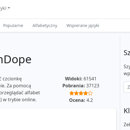
zyki
Popularne
Alfabetyczny
Wspierane języki
S
OnDope
Sz
wp
ć czcionkę
Widoki:
61541
bie. Za pomocą
Pobrania:
37123
rzeglądać alfabet
e) w trybie online.
Ocena:
4.2
Kl
Ze