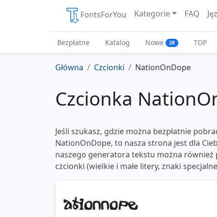
Kategorie
FAQ
Ję
FontsForYou
Bezpłatne
Katalog
Nowe
TOP
28
Główna
Czcionki
NationOnDope
Czcionka Nation
Jeśli szukasz, gdzie można bezpłatnie pobra
NationOnDope, to nasza strona jest dla Cie
naszego generatora tekstu można również p
czcionki (wielkie i małe litery, znaki specjaln