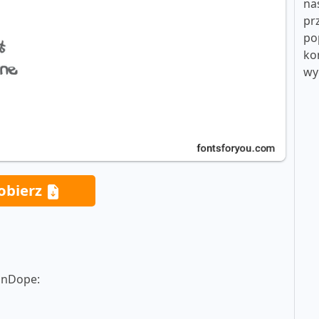
na
pr
po
ko
wy
obierz
OnDope: