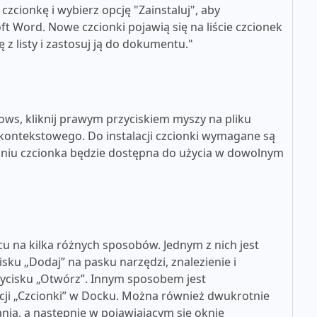
zcionkę i wybierz opcję "Zainstaluj", aby
t Word. Nowe czcionki pojawią się na liście czcionek
z listy i zastosuj ją do dokumentu."
ws, kliknij prawym przyciskiem myszy na pliku
u kontekstowego. Do instalacji czcionki wymagane są
aniu czcionka będzie dostępna do użycia w dowolnym
u na kilka różnych sposobów. Jednym z nich jest
cisku „Dodaj” na pasku narzędzi, znalezienie i
rzycisku „Otwórz”. Innym sposobem jest
kacji „Czcionki” w Docku. Można również dwukrotnie
nia, a następnie w pojawiającym się oknie