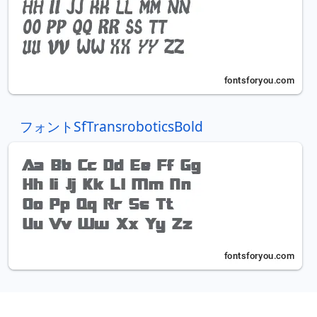
フォントSfTransroboticsBold