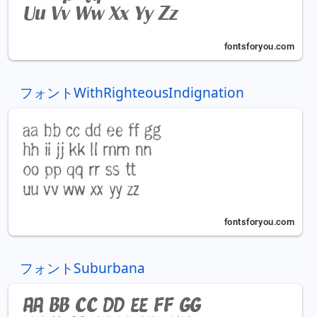
フォントWithRighteousIndignation
フォントSuburbana