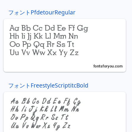
フォントPfdetourRegular
フォントFreestyleScriptitcBold