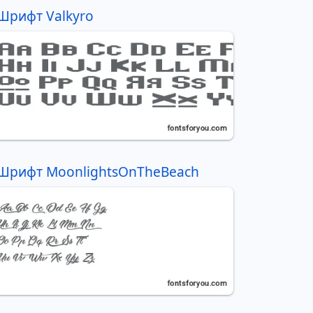
Шрифт Valkyro
Шрифт MoonlightsOnTheBeach