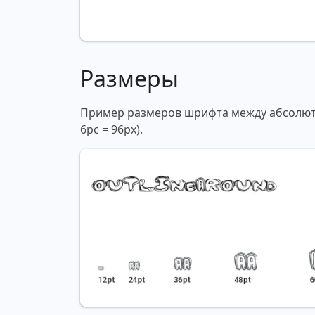
Размеры
Пример размеров шрифта между абсолютны
6pc = 96px).