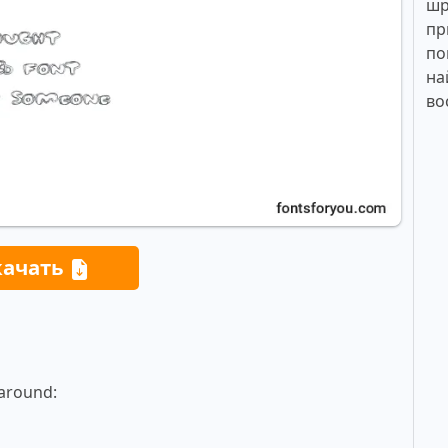
шр
пр
по
на
во
качать
around: