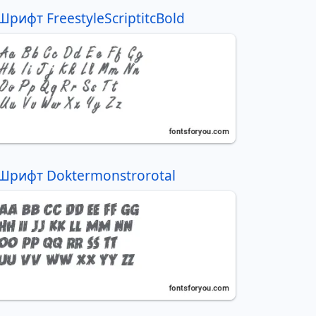
Шрифт FreestyleScriptitcBold
Шрифт Doktermonstrorotal