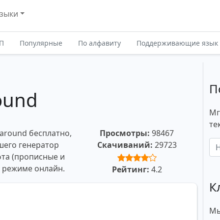
зыки
П
Популярные
По алфавиту
Поддерживающие язык
П
ound
Мг
те
earound бесплатно,
Просмотры:
98467
ашего генератор
Скачиваний:
29723
та (прописные и
в режиме онлайн.
Рейтинг:
4.2
К
Мы