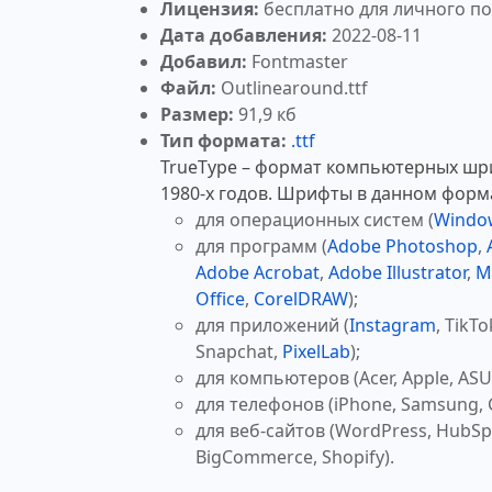
Лицензия:
бесплатно для личного п
Дата добавления:
2022-08-11
Добавил:
Fontmaster
Файл:
Outlinearound.ttf
Размер:
91,9 кб
Тип формата:
.ttf
TrueType – формат компьютерных шр
1980-х годов. Шрифты в данном форм
для операционных систем (
Windo
для программ (
Adobe Photoshop
,
Adobe Acrobat
,
Adobe Illustrator
,
M
Office
,
CorelDRAW
);
для приложений (
Instagram
, TikTo
Snapchat,
PixelLab
);
для компьютеров (Acer, Apple, ASUS
для телефонов (iPhone, Samsung, 
для веб-сайтов (WordPress, HubSp
BigCommerce, Shopify).