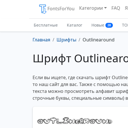
Категории
FAQ
Я
FontsForYou
Бесплатные
Каталог
Новые
ТО
28
Главная
Шрифты
Outlinearound
Шрифт Outlinear
Если вы ищете, где скачать шрифт Outlin
то наш сайт для вас. Также с помощью н
текста можно просмотреть алфавит шриф
строчные буквы, специальные символы) 