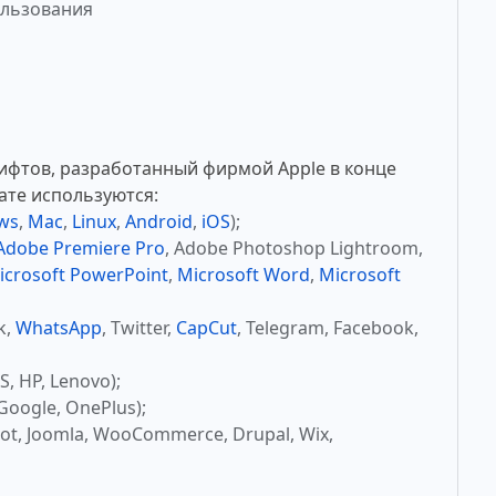
ользования
ифтов, разработанный фирмой Apple в конце
ате используются:
ws
,
Mac
,
Linux
,
Android
,
iOS
);
Adobe Premiere Pro
, Adobe Photoshop Lightroom,
icrosoft PowerPoint
,
Microsoft Word
,
Microsoft
k,
WhatsApp
, Twitter,
CapCut
, Telegram, Facebook,
, HP, Lenovo);
Google, OnePlus);
ot, Joomla, WooCommerce, Drupal, Wix,