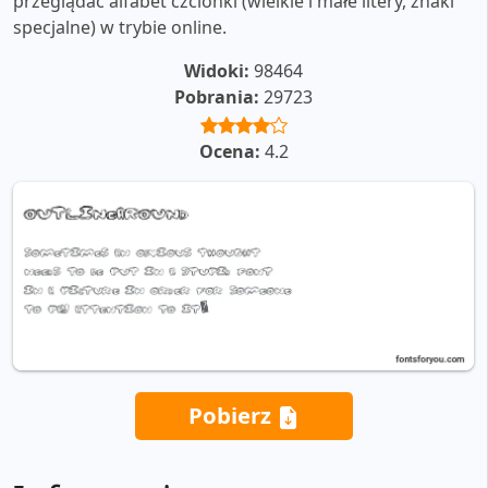
przeglądać alfabet czcionki (wielkie i małe litery, znaki
specjalne) w trybie online.
Widoki:
98464
Pobrania:
29723
Ocena:
4.2
Pobierz