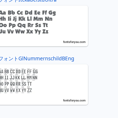
フォントGlNummernschildBEng