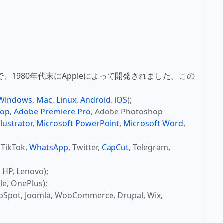
式で、1980年代末にAppleによって開発されました。この
Windows
,
Mac
,
Linux
,
Android
,
iOS
);
hop
,
Adobe Premiere Pro
, Adobe Photoshop
lustrator
,
Microsoft PowerPoint
,
Microsoft Word
,
, TikTok,
WhatsApp
, Twitter,
CapCut
, Telegram,
P, Lenovo);
, OnePlus);
t, Joomla, WooCommerce, Drupal, Wix,