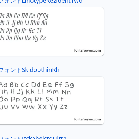
フォントLinotypeRezidentTwo
フォントSkidoothinRh
フォントItckabelstdUltra