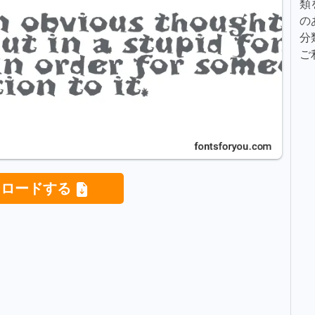
類
の
分
ご
ンロードする