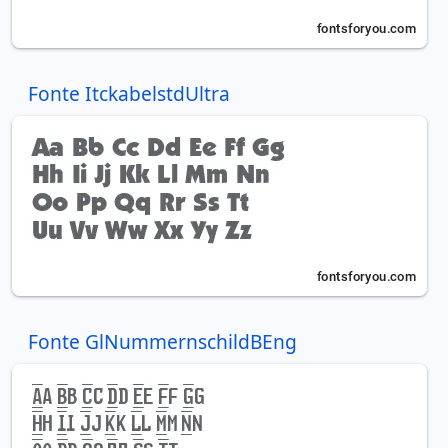
Fonte ItckabelstdUltra
Fonte GlNummernschildBEng