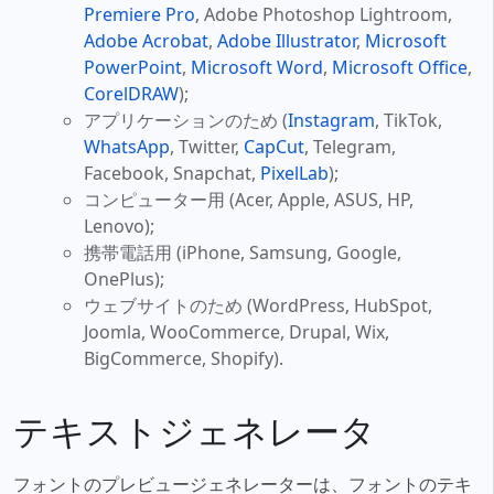
Premiere Pro
, Adobe Photoshop Lightroom,
Adobe Acrobat
,
Adobe Illustrator
,
Microsoft
PowerPoint
,
Microsoft Word
,
Microsoft Office
,
CorelDRAW
);
アプリケーションのため (
Instagram
, TikTok,
WhatsApp
, Twitter,
CapCut
, Telegram,
Facebook, Snapchat,
PixelLab
);
コンピューター用 (Acer, Apple, ASUS, HP,
Lenovo);
携帯電話用 (iPhone, Samsung, Google,
OnePlus);
ウェブサイトのため (WordPress, HubSpot,
Joomla, WooCommerce, Drupal, Wix,
BigCommerce, Shopify).
テキストジェネレータ
フォントのプレビュージェネレーターは、フォントのテキ