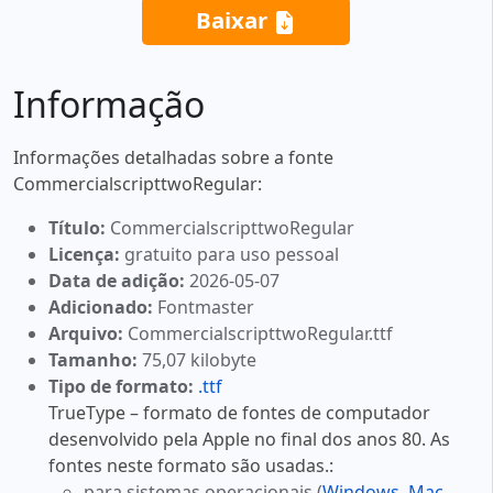
Baixar
Informação
Informações detalhadas sobre a fonte
CommercialscripttwoRegular:
Título:
CommercialscripttwoRegular
Licença:
gratuito para uso pessoal
Data de adição:
2026-05-07
Adicionado:
Fontmaster
Arquivo:
CommercialscripttwoRegular.ttf
Tamanho:
75,07 kilobyte
Tipo de formato:
.ttf
TrueType – formato de fontes de computador
desenvolvido pela Apple no final dos anos 80. As
fontes neste formato são usadas.:
para sistemas operacionais (
Windows
,
Mac
,