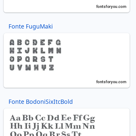
Fonte FuguMaki
Fonte BodoniSixItcBold