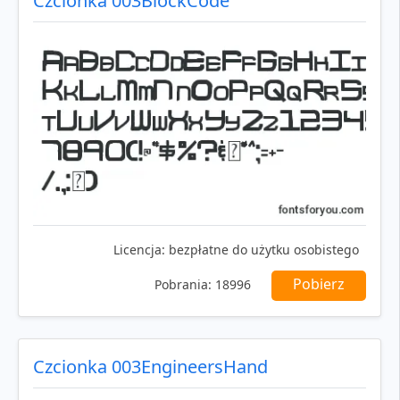
Czcionka 003BlockCode
Licencja:
bezpłatne do użytku osobistego
Pobierz
Pobrania:
18996
Czcionka 003EngineersHand