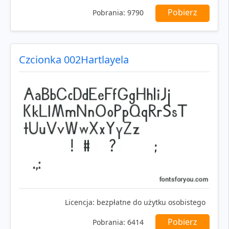
Pobierz
Pobrania:
9790
Czcionka 002Hartlayela
Licencja:
bezpłatne do użytku osobistego
Pobierz
Pobrania:
6414