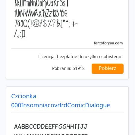
Licencja:
bezpłatne do użytku osobistego
Pobierz
Pobrania:
51918
Czcionka
000InsomniacovrlrdComicDialogue