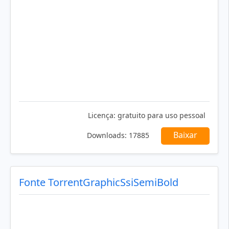
Licença:
gratuito para uso pessoal
Baixar
Downloads:
17885
Fonte TorrentGraphicSsiSemiBold