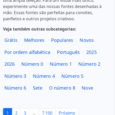
uma ampla seleção. Para um visual mais único,
experimente uma das nossas fontes desenhadas à
mão. Essas fontes são perfeitas para convites,
panfletos e outros projetos criativos.
Veja também outras subcategorias:
Grátis
Melhores
Populares
Novos
Por ordem alfabética
Português
2025
2026
Número 0
Número 1
Número 2
Número 3
Número 4
Número 5
Número 6
Sete
O número 8
Nove
1
2
3
...
7 100
Próximo