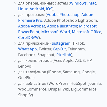
для операционных систем (
Windows
,
Mac
,
Linux
,
Android
,
iOS
);
для программ (
Adobe Photoshop
,
Adobe
Premiere Pro
, Adobe Photoshop Lightroom,
Adobe Acrobat
,
Adobe Illustrator
,
Microsoft
PowerPoint
,
Microsoft Word
,
Microsoft Office
,
CorelDRAW
);
для приложений (
Instagram
, TikTok,
WhatsApp
, Twitter,
CapCut
, Telegram,
Facebook, Snapchat,
PixelLab
);
для компьютеров (Acer, Apple, ASUS, HP,
Lenovo);
для телефонов (iPhone, Samsung, Google,
OnePlus);
для веб-сайтов (WordPress, HubSpot, Joomla,
WooCommerce, Drupal, Wix, BigCommerce,
Shopify).