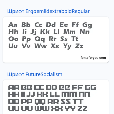
Шрифт ErgoemildextraboldRegular
Шрифт FutureSocialism