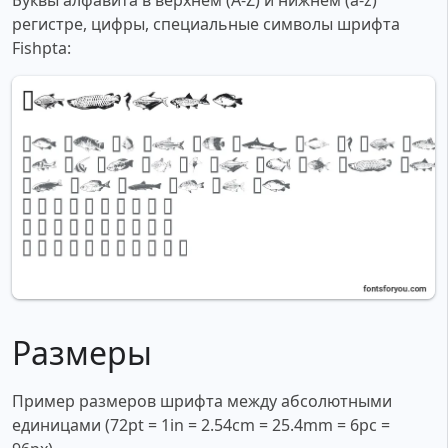
Буквы алфавита в верхнем (A-Z) и нижнем (a-z)
регистре, цифры, специальные символы шрифта
Fishpta:
Размеры
Пример размеров шрифта между абсолютными
единицами (72pt = 1in = 2.54cm = 25.4mm = 6pc =