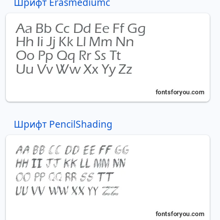
Шрифт Erasmediumc
Шрифт PencilShading