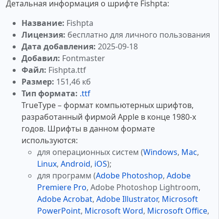
Детальная информация о шрифте Fishpta:
Название:
Fishpta
Лицензия:
бесплатно для личного пользования
Дата добавления:
2025-09-18
Добавил:
Fontmaster
Файл:
Fishpta.ttf
Размер:
151,46 кб
Тип формата:
.ttf
TrueType – формат компьютерных шрифтов,
разработанный фирмой Apple в конце 1980-х
годов. Шрифты в данном формате
используются:
для операционных систем (
Windows
,
Mac
,
Linux
,
Android
,
iOS
);
для программ (
Adobe Photoshop
,
Adobe
Premiere Pro
, Adobe Photoshop Lightroom,
Adobe Acrobat
,
Adobe Illustrator
,
Microsoft
PowerPoint
,
Microsoft Word
,
Microsoft Office
,