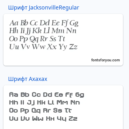
Шрифт JacksonvilleRegular
Шрифт Axaxax