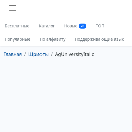
Бесплатные
Каталог
Новые
ТОП
28
Популярные
По алфавиту
Поддерживающие язык
Главная
Шрифты
AgUniversityItalic