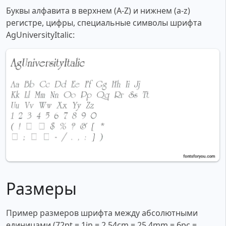
Буквы алфавита в верхнем (A-Z) и нижнем (a-z)
регистре, цифры, специальные символы шрифта
AgUniversityItalic:
Размеры
Пример размеров шрифта между абсолютными
единицами (72pt = 1in = 2.54cm = 25.4mm = 6pc =