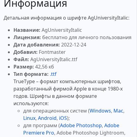
Информация
Детальная информация о шрифте AgUniversityItalic:
Название:
AgUniversityItalic
Лицензия:
бесплатно для личного пользования
Дата добавления:
2022-12-24
Добавил:
Fontmaster
Файл:
AgUniversityItalic.ttf
Размер:
42,56 кб
Тип формата:
.ttf
TrueType – формат компьютерных шрифтов,
разработанный фирмой Apple в конце 1980-х
годов. Шрифты в данном формате
используются:
для операционных систем (
Windows
,
Mac
,
Linux
,
Android
,
iOS
);
для программ (
Adobe Photoshop
,
Adobe
Premiere Pro
, Adobe Photoshop Lightroom,