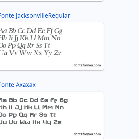
Fonte JacksonvilleRegular
Fonte Axaxax