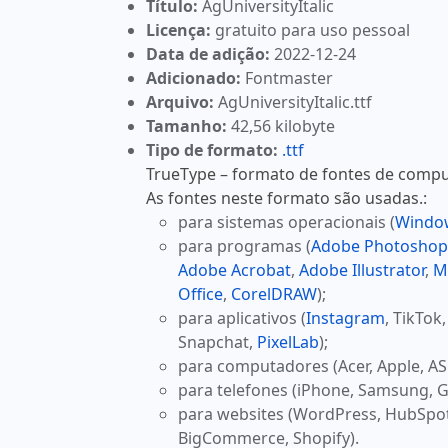
Título:
AgUniversityItalic
Licença:
gratuito para uso pessoal
Data de adição:
2022-12-24
Adicionado:
Fontmaster
Arquivo:
AgUniversityItalic.ttf
Tamanho:
42,56 kilobyte
Tipo de formato:
.ttf
TrueType – formato de fontes de comput
As fontes neste formato são usadas.:
para sistemas operacionais (
Windo
para programas (
Adobe Photoshop
Adobe Acrobat
,
Adobe Illustrator
,
M
Office
,
CorelDRAW
);
para aplicativos (
Instagram
, TikTok
Snapchat,
PixelLab
);
para computadores (Acer, Apple, AS
para telefones (iPhone, Samsung, G
para websites (WordPress, HubSpo
BigCommerce, Shopify).