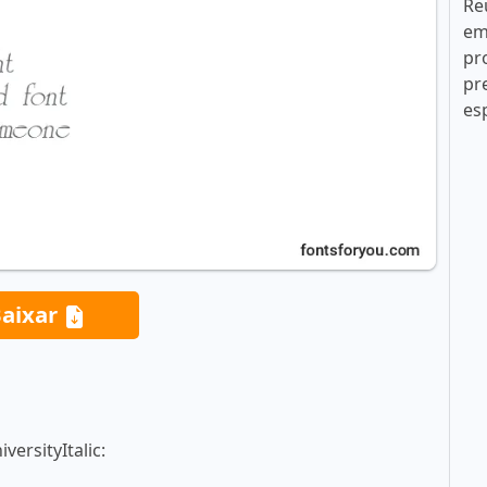
Re
em
pr
pr
es
aixar
ersityItalic: