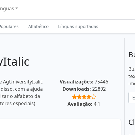
ínguas
Populares
Alfabético
Línguas suportadas
B
Italic
Bu
te
 AgUniversityItalic
Visualizações:
75446
im
 disso, com a ajuda
Downloads:
22892
izar o alfabeto da
teres especiais)
Avaliação:
4.1
C