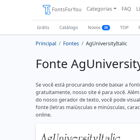
Categorias
FAQ
L
FontsForYou
Grátis
Catálogo
Novos
TOP
28
Principal
Fontes
AgUniversityItalic
Fonte AgUniversity
Se você está procurando onde baixar a fonte
gratuitamente, nosso site é para você. Além
do nosso gerador de texto, você pode visual
fonte (letras maiúsculas e minúsculas, carac
online.