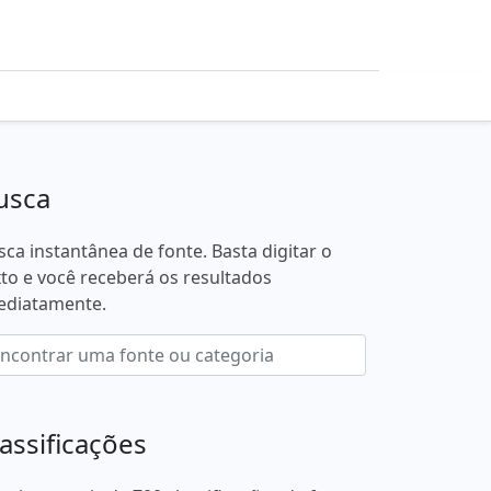
usca
sca instantânea de fonte. Basta digitar o
xto e você receberá os resultados
ediatamente.
lassificações