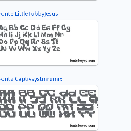
Fonte LittleTubbyJesus
Fonte Captivsystmremix