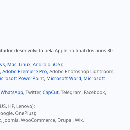
ador desenvolvido pela Apple no final dos anos 80.
ws
,
Mac
,
Linux
,
Android
,
iOS
);
,
Adobe Premiere Pro
, Adobe Photoshop Lightroom,
icrosoft PowerPoint
,
Microsoft Word
,
Microsoft
,
WhatsApp
, Twitter,
CapCut
, Telegram, Facebook,
US, HP, Lenovo);
oogle, OnePlus);
t, Joomla, WooCommerce, Drupal, Wix,