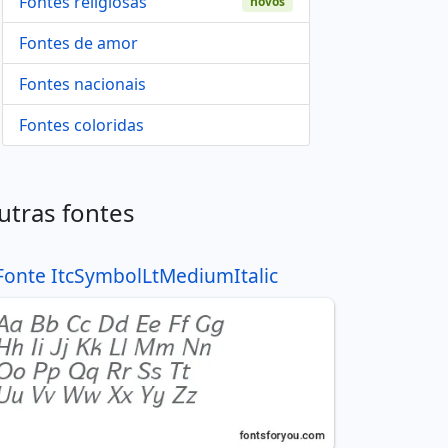
Fontes religiosas
novos
Fontes de amor
Fontes nacionais
Fontes coloridas
utras fontes
Fonte ItcSymbolLtMediumItalic