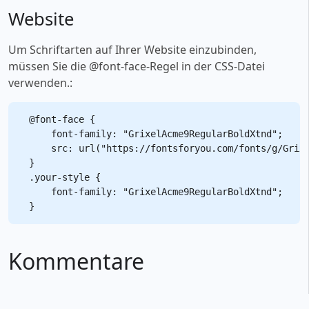
Website
Um Schriftarten auf Ihrer Website einzubinden,
müssen Sie die @font-face-Regel in der CSS-Datei
verwenden.:
@font-face {

    font-family: "GrixelAcme9RegularBoldXtnd";

    src: url("https://fontsforyou.com/fonts/g/Grixe
}

.your-style {

    font-family: "GrixelAcme9RegularBoldXtnd";

Kommentare