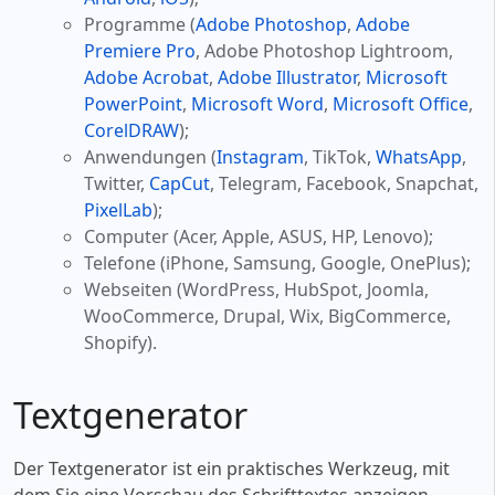
Programme (
Adobe Photoshop
,
Adobe
Premiere Pro
, Adobe Photoshop Lightroom,
Adobe Acrobat
,
Adobe Illustrator
,
Microsoft
PowerPoint
,
Microsoft Word
,
Microsoft Office
,
CorelDRAW
);
Anwendungen (
Instagram
, TikTok,
WhatsApp
,
Twitter,
CapCut
, Telegram, Facebook, Snapchat,
PixelLab
);
Computer (Acer, Apple, ASUS, HP, Lenovo);
Telefone (iPhone, Samsung, Google, OnePlus);
Webseiten (WordPress, HubSpot, Joomla,
WooCommerce, Drupal, Wix, BigCommerce,
Shopify).
Textgenerator
Der Textgenerator ist ein praktisches Werkzeug, mit
dem Sie eine Vorschau des Schrifttextes anzeigen