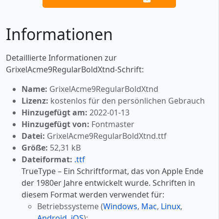
Informationen
Detaillierte Informationen zur
GrixelAcme9RegularBoldXtnd-Schrift:
Name:
GrixelAcme9RegularBoldXtnd
Lizenz:
kostenlos für den persönlichen Gebrauch
Hinzugefügt am:
2022-01-13
Hinzugefügt von:
Fontmaster
Datei:
GrixelAcme9RegularBoldXtnd.ttf
Größe:
52,31 kB
Dateiformat:
.ttf
TrueType – Ein Schriftformat, das von Apple Ende
der 1980er Jahre entwickelt wurde. Schriften in
diesem Format werden verwendet für:
Betriebssysteme (
Windows
,
Mac
,
Linux
,
Android
,
iOS
);