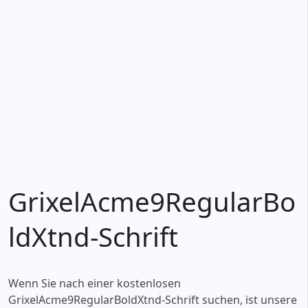
GrixelAcme9RegularBo
ldXtnd-Schrift
Wenn Sie nach einer kostenlosen
GrixelAcme9RegularBoldXtnd-Schrift suchen, ist unsere