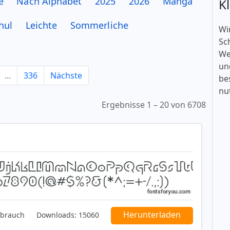
e
Nach Alphabet
2025
2026
Manga
K
hul
Leichte
Sommerliche
Wi
Sc
We
un
...
336
Nächste
be
nu
Ergebnisse 1 – 20 von 6708
Herunterladen
ebrauch
Downloads:
15060