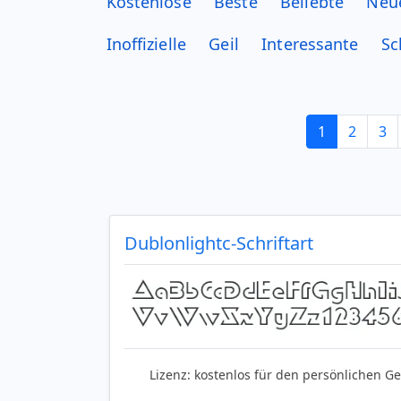
Kostenlose
Beste
Beliebte
Neu
Inoffizielle
Geil
Interessante
Sc
1
2
3
Dublonlightc-Schriftart
Lizenz:
kostenlos für den persönlichen G