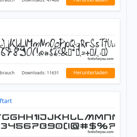
Herunterladen
ebrauch
Downloads:
11631
tart