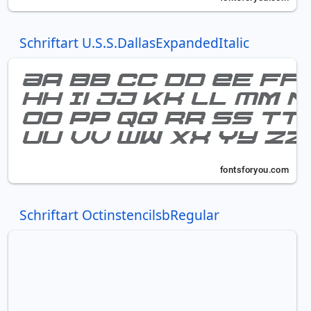
Schriftart U.S.S.DallasExpandedItalic
Schriftart OctinstencilsbRegular