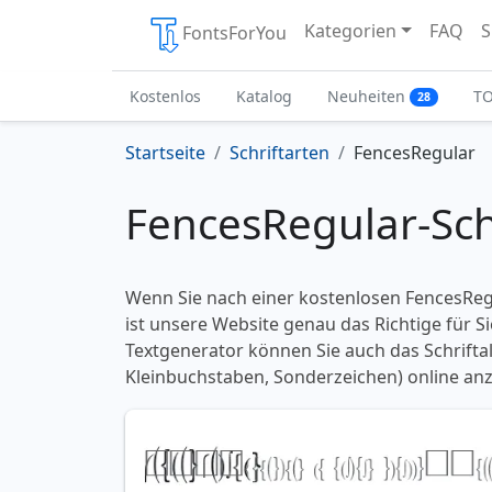
Kategorien
FAQ
S
FontsForYou
Kostenlos
Katalog
Neuheiten
T
28
Startseite
Schriftarten
FencesRegular
FencesRegular-Sch
Wenn Sie nach einer kostenlosen FencesRegu
ist unsere Website genau das Richtige für S
Textgenerator können Sie auch das Schrifta
Kleinbuchstaben, Sonderzeichen) online anz