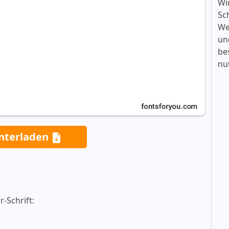
Wi
Sc
We
un
be
nu
nterladen
-Schrift: