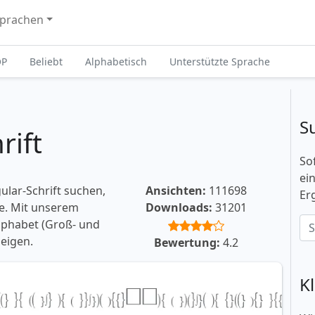
prachen
OP
Beliebt
Alphabetisch
Unterstützte Sprache
S
rift
So
ei
lar-Schrift suchen,
Ansichten:
111698
Er
ie. Mit unserem
Downloads:
31201
lphabet (Groß- und
eigen.
Bewertung:
4.2
K