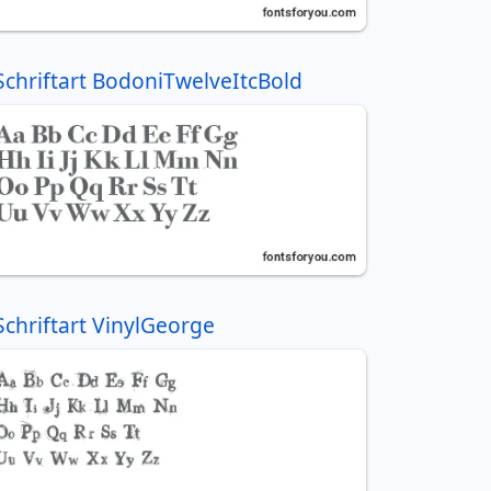
Schriftart BodoniTwelveItcBold
Schriftart VinylGeorge