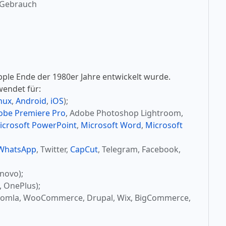
 Gebrauch
pple Ende der 1980er Jahre entwickelt wurde.
wendet für:
nux
,
Android
,
iOS
);
obe Premiere Pro
, Adobe Photoshop Lightroom,
icrosoft PowerPoint
,
Microsoft Word
,
Microsoft
WhatsApp
, Twitter,
CapCut
, Telegram, Facebook,
novo);
, OnePlus);
oomla, WooCommerce, Drupal, Wix, BigCommerce,