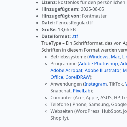
Lizenz:
kostenlos für den persönlichen
Hinzugefügt am:
2025-08-05
Hinzugefügt von:
Fontmaster
Datei:
FencesRegular.ttf
Größe:
13,66 kB
Dateiformat:
.ttf
TrueType – Ein Schriftformat, das von A
Schriften in diesem Format werden ver
Betriebssysteme (
Windows
,
Mac
,
Li
Programme (
Adobe Photoshop
,
Ad
Adobe Acrobat
,
Adobe Illustrator
,
M
Office
,
CorelDRAW
);
Anwendungen (
Instagram
, TikTok,
Snapchat,
PixelLab
);
Computer (Acer, Apple, ASUS, HP, Le
Telefone (iPhone, Samsung, Google
Webseiten (WordPress, HubSpot, J
Shopify).