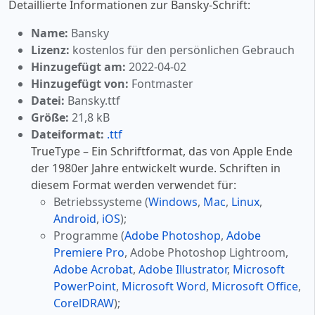
Detaillierte Informationen zur Bansky-Schrift:
Name:
Bansky
Lizenz:
kostenlos für den persönlichen Gebrauch
Hinzugefügt am:
2022-04-02
Hinzugefügt von:
Fontmaster
Datei:
Bansky.ttf
Größe:
21,8 kB
Dateiformat:
.ttf
TrueType – Ein Schriftformat, das von Apple Ende
der 1980er Jahre entwickelt wurde. Schriften in
diesem Format werden verwendet für:
Betriebssysteme (
Windows
,
Mac
,
Linux
,
Android
,
iOS
);
Programme (
Adobe Photoshop
,
Adobe
Premiere Pro
, Adobe Photoshop Lightroom,
Adobe Acrobat
,
Adobe Illustrator
,
Microsoft
PowerPoint
,
Microsoft Word
,
Microsoft Office
,
CorelDRAW
);