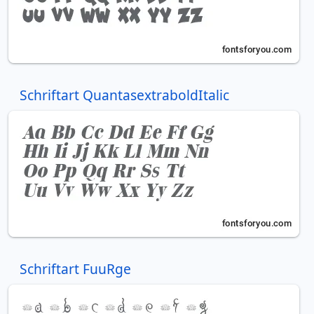
Schriftart QuantasextraboldItalic
Schriftart FuuRge