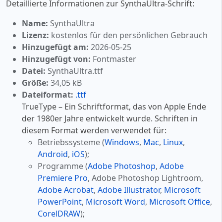
Detaillierte Informationen zur SynthaUltra-Schrift:
Name:
SynthaUltra
Lizenz:
kostenlos für den persönlichen Gebrauch
Hinzugefügt am:
2026-05-25
Hinzugefügt von:
Fontmaster
Datei:
SynthaUltra.ttf
Größe:
34,05 kB
Dateiformat:
.ttf
TrueType – Ein Schriftformat, das von Apple Ende
der 1980er Jahre entwickelt wurde. Schriften in
diesem Format werden verwendet für:
Betriebssysteme (
Windows
,
Mac
,
Linux
,
Android
,
iOS
);
Programme (
Adobe Photoshop
,
Adobe
Premiere Pro
, Adobe Photoshop Lightroom,
Adobe Acrobat
,
Adobe Illustrator
,
Microsoft
PowerPoint
,
Microsoft Word
,
Microsoft Office
,
CorelDRAW
);