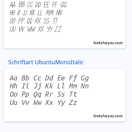
Schriftart UbuntuMonoItalic