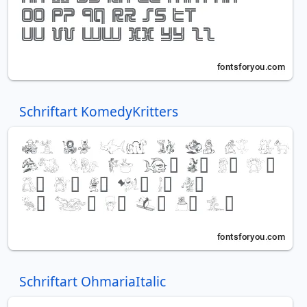
Schriftart KomedyKritters
Schriftart OhmariaItalic