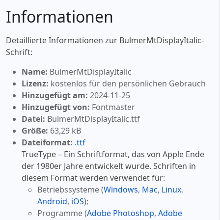
Informationen
Detaillierte Informationen zur BulmerMtDisplayItalic-
Schrift:
Name:
BulmerMtDisplayItalic
Lizenz:
kostenlos für den persönlichen Gebrauch
Hinzugefügt am:
2024-11-25
Hinzugefügt von:
Fontmaster
Datei:
BulmerMtDisplayItalic.ttf
Größe:
63,29 kB
Dateiformat:
.ttf
TrueType – Ein Schriftformat, das von Apple Ende
der 1980er Jahre entwickelt wurde. Schriften in
diesem Format werden verwendet für:
Betriebssysteme (
Windows
,
Mac
,
Linux
,
Android
,
iOS
);
Programme (
Adobe Photoshop
,
Adobe