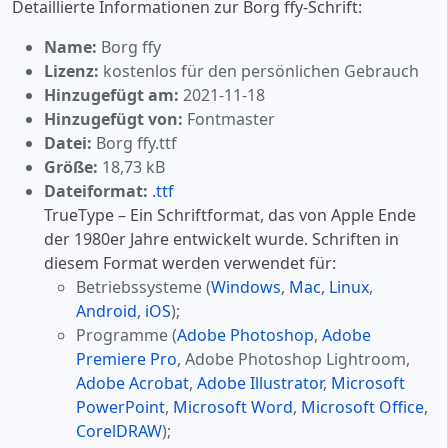
Detaillierte Informationen zur Borg ffy-Schrift:
Name:
Borg ffy
Lizenz:
kostenlos für den persönlichen Gebrauch
Hinzugefügt am:
2021-11-18
Hinzugefügt von:
Fontmaster
Datei:
Borg ffy.ttf
Größe:
18,73 kB
Dateiformat:
.ttf
TrueType – Ein Schriftformat, das von Apple Ende
der 1980er Jahre entwickelt wurde. Schriften in
diesem Format werden verwendet für:
Betriebssysteme (
Windows
,
Mac
,
Linux
,
Android
,
iOS
);
Programme (
Adobe Photoshop
,
Adobe
Premiere Pro
, Adobe Photoshop Lightroom,
Adobe Acrobat
,
Adobe Illustrator
,
Microsoft
PowerPoint
,
Microsoft Word
,
Microsoft Office
,
CorelDRAW
);