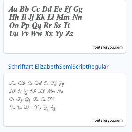
Schriftart ElizabethSemiScriptRegular