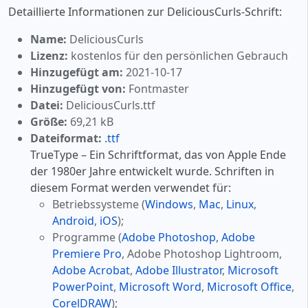
Detaillierte Informationen zur DeliciousCurls-Schrift:
Name:
DeliciousCurls
Lizenz:
kostenlos für den persönlichen Gebrauch
Hinzugefügt am:
2021-10-17
Hinzugefügt von:
Fontmaster
Datei:
DeliciousCurls.ttf
Größe:
69,21 kB
Dateiformat:
.ttf
TrueType – Ein Schriftformat, das von Apple Ende
der 1980er Jahre entwickelt wurde. Schriften in
diesem Format werden verwendet für:
Betriebssysteme (
Windows
,
Mac
,
Linux
,
Android
,
iOS
);
Programme (
Adobe Photoshop
,
Adobe
Premiere Pro
, Adobe Photoshop Lightroom,
Adobe Acrobat
,
Adobe Illustrator
,
Microsoft
PowerPoint
,
Microsoft Word
,
Microsoft Office
,
CorelDRAW
);