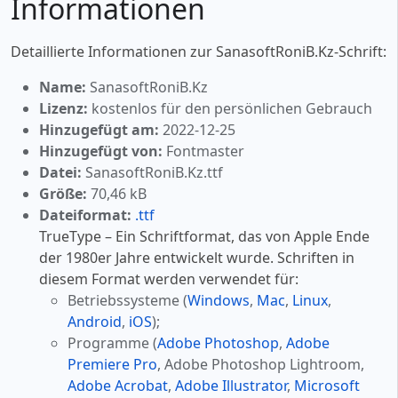
Informationen
Detaillierte Informationen zur SanasoftRoniB.Kz-Schrift:
Name:
SanasoftRoniB.Kz
Lizenz:
kostenlos für den persönlichen Gebrauch
Hinzugefügt am:
2022-12-25
Hinzugefügt von:
Fontmaster
Datei:
SanasoftRoniB.Kz.ttf
Größe:
70,46 kB
Dateiformat:
.ttf
TrueType – Ein Schriftformat, das von Apple Ende
der 1980er Jahre entwickelt wurde. Schriften in
diesem Format werden verwendet für:
Betriebssysteme (
Windows
,
Mac
,
Linux
,
Android
,
iOS
);
Programme (
Adobe Photoshop
,
Adobe
Premiere Pro
, Adobe Photoshop Lightroom,
Adobe Acrobat
,
Adobe Illustrator
,
Microsoft