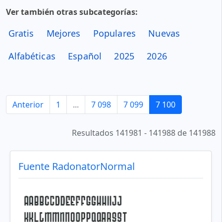
Ver también otras subcategorías:
Gratis
Mejores
Populares
Nuevas
Alfabéticas
Español
2025
2026
Anterior
1
...
7 098
7 099
7 100
Resultados 141981 - 141988 de 141988
Fuente RadonatorNormal